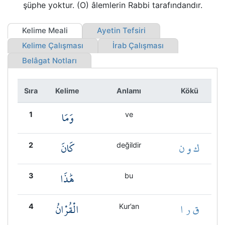
Kökler
şüphe yoktur. (O) âlemlerin Rabbi tarafındandır.
Kelime Meali
Ayetin Tefsiri
Üyelik
Kelime Çalışması
İrab Çalışması
Belâgat Notları
Sıra
Kelime
Anlamı
Kökü
وَمَا
1
ve
ك و ن
كَانَ
2
değildir
هَٰذَا
3
bu
ق ر ا
الْقُرْانُ
4
Kur’an