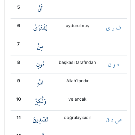
أَنْ
5
ف ر ي
يُفْتَرَىٰ
6
uydurulmuş
مِنْ
7
د و ن
دُونِ
8
başkası tarafından
اللَّهِ
9
Allah’tandır
وَلَٰكِنْ
10
ve ancak
ص د ق
تَصْدِيقَ
11
doğrulayıcıdır