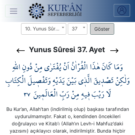
Anasayfa
10. Yunus Sûresi
37
Sûreler
Yunus Sûresi 37. Ayet
Arapça
وَمَا كَانَ هٰذَا الْقُرْاٰنُ اَنْ يُفْتَرٰى مِنْ دُونِ اللّٰهِ
Ders
V.
وَلٰكِنْ تَصْد۪يقَ الَّذ۪ي بَيْنَ يَدَيْهِ وَتَفْص۪يلَ الْكِتَابِ
٣٧
لَا رَيْبَ ف۪يهِ مِنْ رَبِّ الْعَالَم۪ينَ۠
Ders
Notları
Bu Kur’an, Allah’tan (indirilmiş olup) başkası tarafından
Kur'ân
uydurulmamıştır. Fakat o, kendinden öncekileri
Seferberliği
doğrulayıcı ve Kitab’ı (Allah’ın Levh-i Mahfuz’daki
yazısını) açıklayıcı olarak, indirilmiştir. Bunda hiçbir