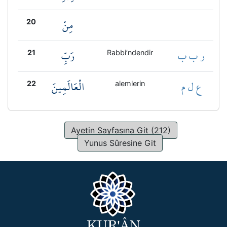
مِنْ
20
ر ب ب
رَبِّ
21
Rabbi’ndendir
ع ل م
الْعَالَمِينَ
22
alemlerin
Ayetin Sayfasına Git (212)
Yunus Sûresine Git