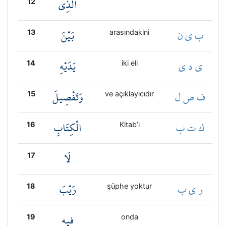
الَّذِي
12
ب ي ن
بَيْنَ
13
arasındakini
ي د ي
يَدَيْهِ
14
iki eli
ف ص ل
وَتَفْصِيلَ
15
ve açıklayıcıdır
ك ت ب
الْكِتَابِ
16
Kitab’ı
لَا
17
ر ي ب
رَيْبَ
18
şüphe yoktur
فِيهِ
19
onda