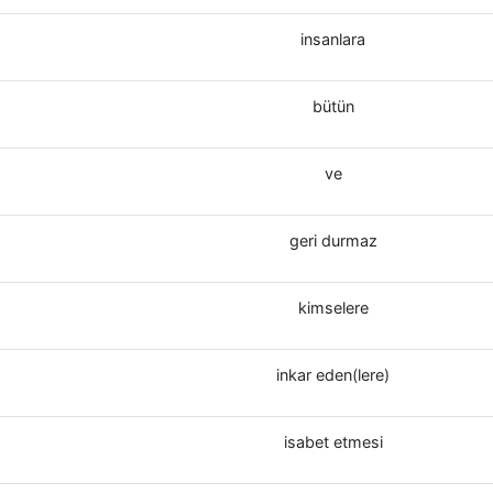
insanlara
bütün
ve
geri durmaz
kimselere
inkar eden(lere)
isabet etmesi