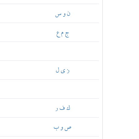
ن و س
ج م ع
ز ي ل
ك ف ر
ص و ب