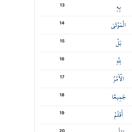
بِهِ
13
الْمَوْتَىٰ
14
بَلْ
15
لِلَّهِ
16
الْأَمْرُ
17
جَمِيعًا
18
أَفَلَمْ
19
20