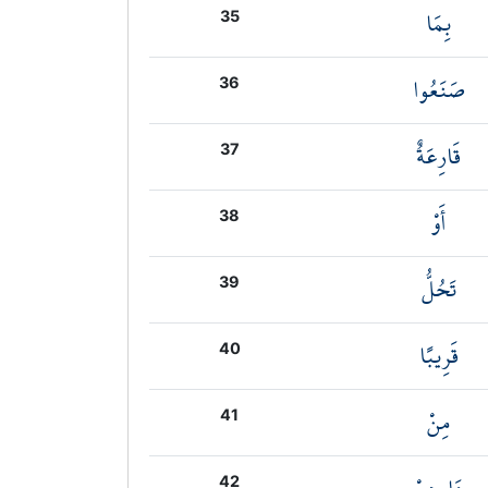
بِمَا
35
صَنَعُوا
36
قَارِعَةٌ
37
أَوْ
38
تَحُلُّ
39
قَرِيبًا
40
مِنْ
41
42