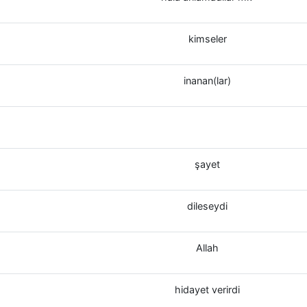
kimseler
inanan(lar)
şayet
dileseydi
Allah
hidayet verirdi