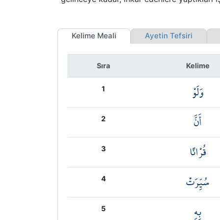
Kelime Meali
Ayetin Tefsiri
K
Sıra
Kelime
وَلَوْ
1
أَنَّ
2
قُرْانًا
3
سُيِّرَتْ
4
بِهِ
5