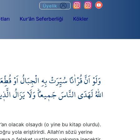
Üyelik
tları
Kur'ân Seferberliği
Kökler
وَلَوْ اَنَّ قُرْاٰناً سُيِّرَتْ بِهِ الْجِبَالُ اَوْ قُطِّ
اللّٰهُ لَهَدَى النَّاسَ جَم۪يعاًۜ وَلَا يَزَالُ الَّذ۪ين
’an olacak olsaydı (o yine bu kitap olurdu).
ğru yola eriştirirdi. Allah’ın sözü yerine
eya o felaket yurtlarının yakınına inecektir.