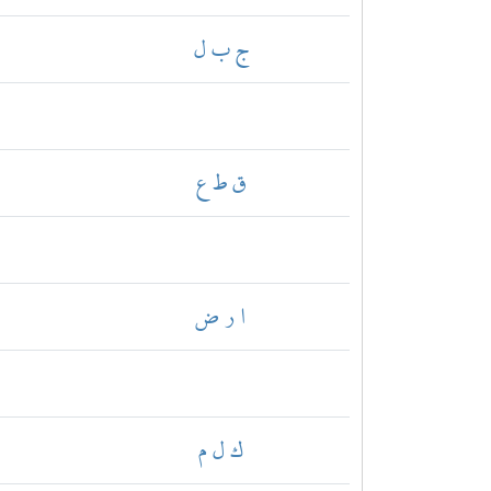
ج ب ل
ق ط ع
ا ر ض
ك ل م