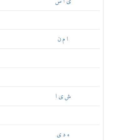
ي ا س
ا م ن
ش ي ا
ه د ي