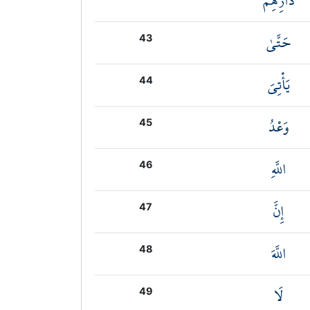
دَارِهِمْ
حَتَّىٰ
43
يَأْتِيَ
44
وَعْدُ
45
اللَّهِ
46
إِنَّ
47
اللَّهَ
48
لَا
49