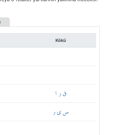
rı
Kökü
ق ر ا
س ي ر