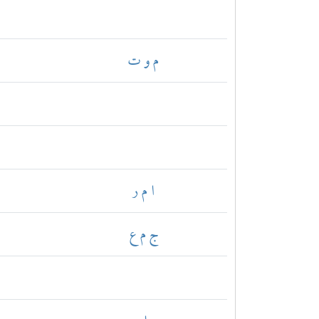
م و ت
ا م ر
ج م ع