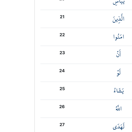
يَيْأَسِ
الَّذِينَ
21
امَنُوا
22
أَنْ
23
لَوْ
24
يَشَاءُ
25
اللَّهُ
26
لَهَدَى
27