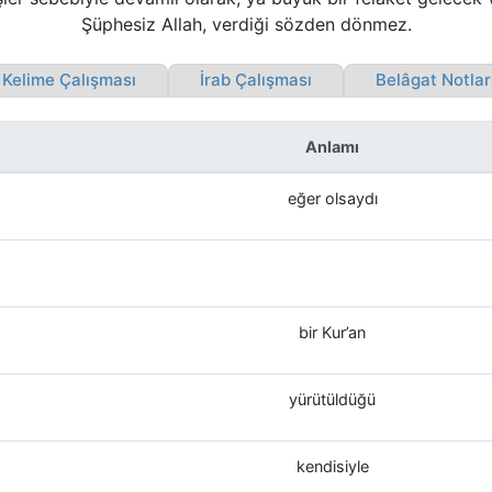
Şüphesiz Allah, verdiği sözden dönmez.
elime Çalışması
İrab Çalışması
Belâgat Notla
Anlamı
eğer olsaydı
bir Kur’an
yürütüldüğü
kendisiyle