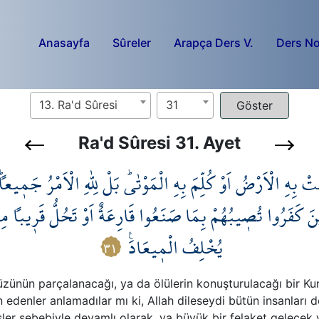
Anasayfa
Sûreler
Arapça Ders V.
Ders No
13. Ra'd Sûresi
31
Ra'd Sûresi 31. Ayet
عَتْ بِهِ الْاَرْضُ اَوْ كُلِّمَ بِهِ الْمَوْتٰىۜ بَلْ لِلّٰهِ الْاَمْرُ جَم۪يعاًۜ 
َ كَفَرُوا تُص۪يبُهُمْ بِمَا صَنَعُوا قَارِعَةٌ اَوْ تَحُلُّ قَر۪يباً مِنْ دَا
يُخْلِفُ الْم۪يعَادَ۟
٣١
zünün parçalanacağı, ya da ölülerin konuşturulacağı bir Kur
 edenler anlamadılar mı ki, Allah dileseydi bütün insanları do
şler sebebiyle devamlı olarak, ya büyük bir felaket gelecek v