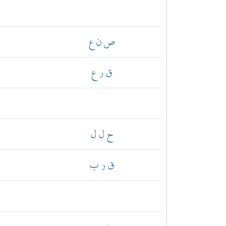
ص ن ع
ق ر ع
ح ل ل
ق ر ب