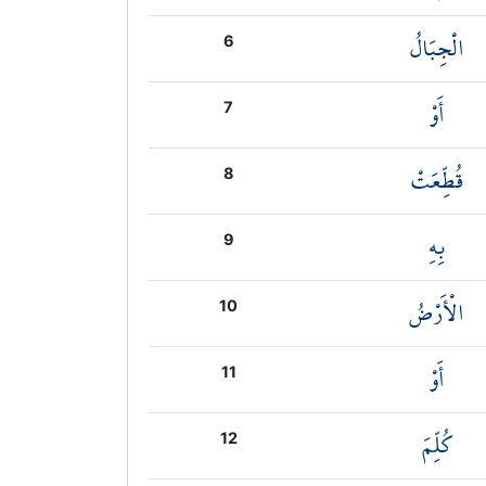
الْجِبَالُ
6
أَوْ
7
قُطِّعَتْ
8
بِهِ
9
الْأَرْضُ
10
أَوْ
11
كُلِّمَ
12