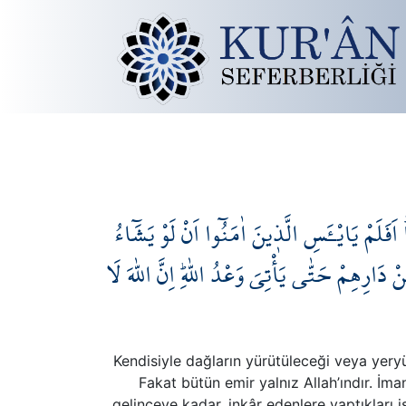
اَفَلَمْ يَايْـَٔسِ الَّذ۪ينَ اٰمَنُٓوا اَنْ لَوْ يَشَٓاءُ
رِهِمْ حَتّٰى يَأْتِيَ وَعْدُ اللّٰهِۜ اِنَّ اللّٰهَ لَا
Kendisiyle dağların yürütüleceği veya yeryü
Fakat bütün emir yalnız Allah’ındır. İman
gelinceye kadar, inkâr edenlere yaptıkları i