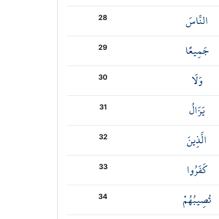
النَّاسَ
28
جَمِيعًا
29
وَلَا
30
يَزَالُ
31
الَّذِينَ
32
كَفَرُوا
33
تُصِيبُهُمْ
34