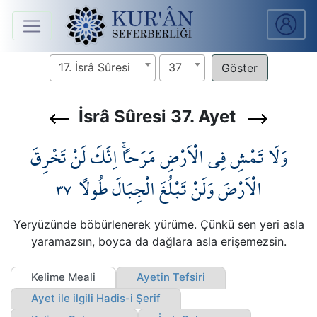
Anasayfa
17. İsrâ Sûresi
37
Sûreler
İsrâ Sûresi 37. Ayet
Arapça
وَلَا تَمْشِ فِي الْاَرْضِ مَرَحاًۚ اِنَّكَ لَنْ تَخْرِقَ
Ders
V.
٣٧
الْاَرْضَ وَلَنْ تَبْلُغَ الْجِبَالَ طُولاً
Ders
Yeryüzünde böbürlenerek yürüme. Çünkü sen yeri asla
Notları
yaramazsın, boyca da dağlara asla erişemezsin.
Kur'ân
Kelime Meali
Ayetin Tefsiri
Seferberliği
Ayet ile ilgili Hadis-i Şerif