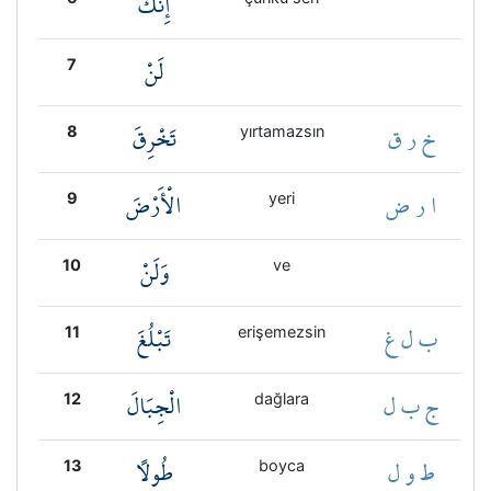
إِنَّكَ
لَنْ
7
خ ر ق
تَخْرِقَ
8
yırtamazsın
ا ر ض
الْأَرْضَ
9
yeri
وَلَنْ
10
ve
ب ل غ
تَبْلُغَ
11
erişemezsin
ج ب ل
الْجِبَالَ
12
dağlara
ط و ل
طُولًا
13
boyca