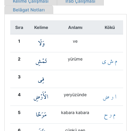
Kelime Çalışması
İrab Çalışması
Kökler
Belâgat Notları
Üyelik
Sıra
Kelime
Anlamı
Kökü
وَلَا
1
ve
م ش ي
تَمْشِ
2
yürüme
فِي
3
ا ر ض
الْأَرْضِ
4
yeryüzünde
م ر ح
مَرَحًا
5
kabara kabara
6
çünkü sen