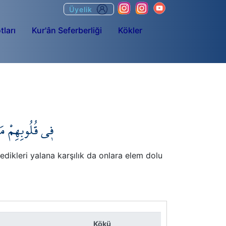
Üyelik
tları
Kur'ân Seferberliği
Kökler
ف۪ي قُلُوبِهِمْ مَ
ledikleri yalana karşılık da onlara elem dolu
Kökü