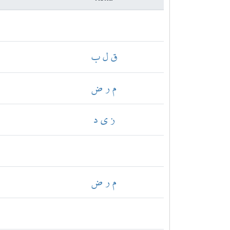
ق ل ب
م ر ض
ز ي د
م ر ض