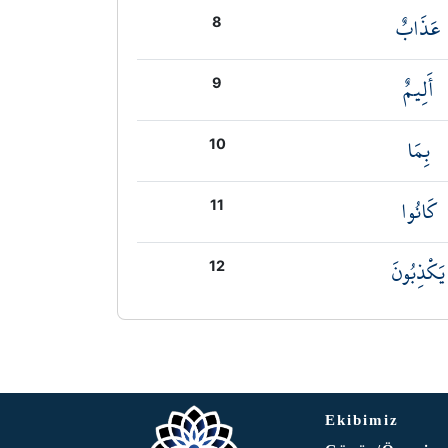
عَذَابٌ
8
أَلِيمٌ
9
بِمَا
10
كَانُوا
11
يَكْذِبُونَ
12
Ekibimiz