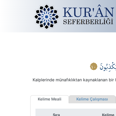
يَكْذِبُونَ
١٠
Kalplerinde münafıklıktan kaynaklanan bir ha
Kelime Meali
Kelime Çalışması
Sıra
Kelime