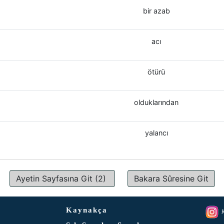
bir azab
acı
ötürü
olduklarından
yalancı
Ayetin Sayfasına Git (2)
Bakara Sûresine Git
Kaynakça
K