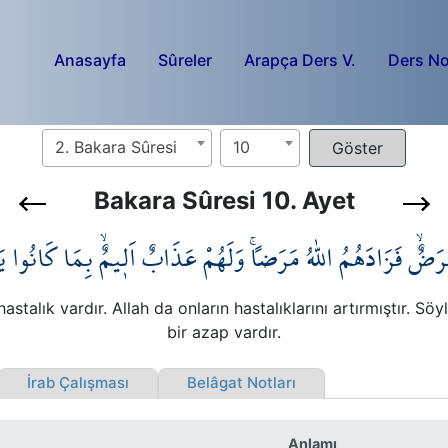
Anasayfa
Sûreler
Arapça Ders V.
Ders No
2. Bakara Sûresi
10
Bakara Sûresi 10. Ayet
رَضٌۙ فَزَادَهُمُ اللّٰهُ مَرَضاًۚ وَلَهُمْ عَذَابٌ اَل۪يمٌۙ بِمَا كَانُوا 
stalık vardır. Allah da onların hastalıklarını artırmıştır. Söy
bir azap vardır.
İrab Çalışması
Belâgat Notları
Anlamı