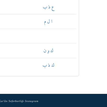
ع ذ ب
ا ل م
ك و ن
ك ذ ب
ur'ân Seferberliği Instagram