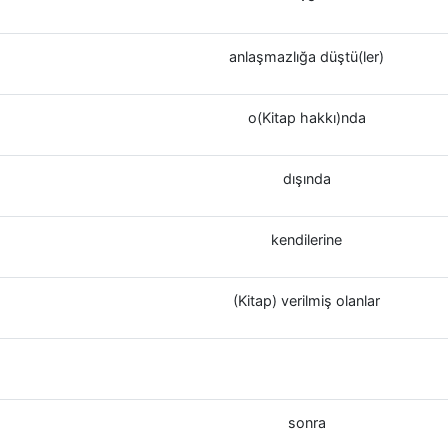
anlaşmazlığa düştü(ler)
o(Kitap hakkı)nda
dışında
kendilerine
(Kitap) verilmiş olanlar
sonra