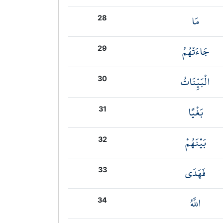
مَا
28
جَاءَتْهُمُ
29
الْبَيِّنَاتُ
30
بَغْيًا
31
بَيْنَهُمْ
32
فَهَدَى
33
اللَّهُ
34