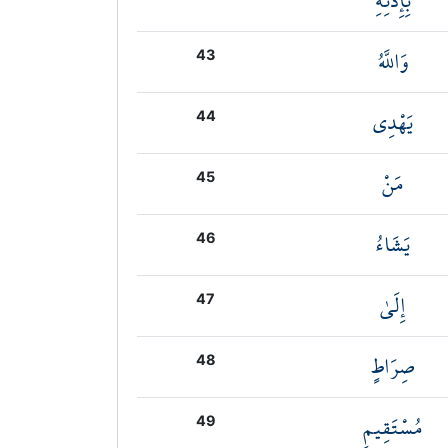
بِإِذْنِهِ
وَاللَّهُ
43
يَهْدِي
44
مَنْ
45
يَشَاءُ
46
إِلَىٰ
47
صِرَاطٍ
48
مُسْتَقِيمٍ
49