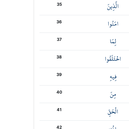
الَّذِينَ
35
امَنُوا
36
لِمَا
37
اخْتَلَفُوا
38
فِيهِ
39
مِنَ
40
الْحَقِّ
41
42