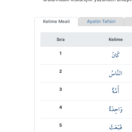
Kelime Meali
Ayetin Tefsiri
K
Sıra
Kelime
كَانَ
1
النَّاسُ
2
أُمَّةً
3
وَاحِدَةً
4
فَبَعَثَ
5