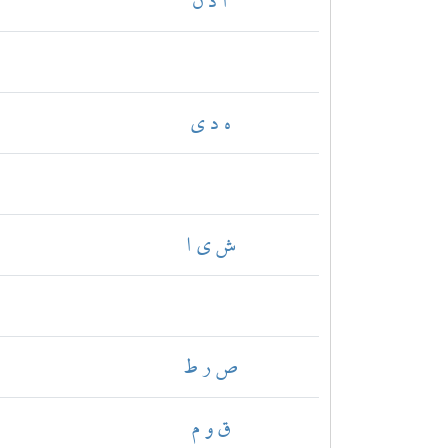
ا ذ ن
ه د ي
ش ي ا
ص ر ط
ق و م