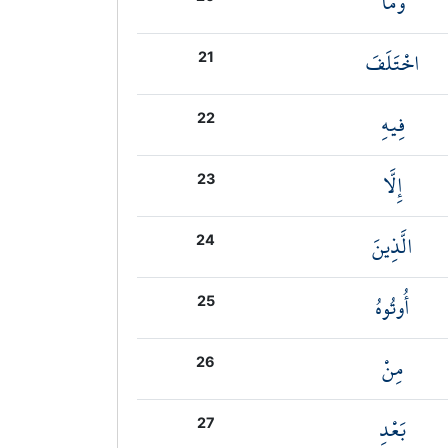
وَمَا
اخْتَلَفَ
21
فِيهِ
22
إِلَّا
23
الَّذِينَ
24
أُوتُوهُ
25
مِنْ
26
بَعْدِ
27