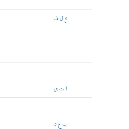
خ ل ف
ا ت ي
ب ع د