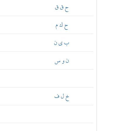
ح ق ق
ح ك م
ب ي ن
ن و س
خ ل ف