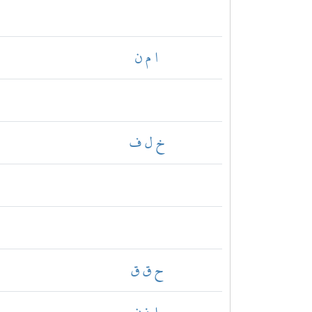
ا م ن
خ ل ف
ح ق ق