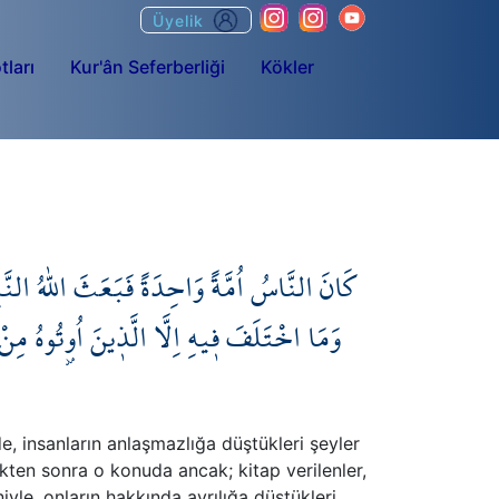
Üyelik
tları
Kur'ân Seferberliği
Kökler
كَانَ النَّاسُ اُمَّةً وَاحِدَةً فَبَعَثَ اللّٰهُ النَّ
وَمَا اخْتَلَفَ ف۪يهِ اِلَّا الَّذ۪ينَ اُو۫تُوهُ مِنْ 
ب
e, insanların anlaşmazlığa düştükleri şeyler
kten sonra o konuda ancak; kitap verilenler,
yle, onların hakkında ayrılığa düştükleri