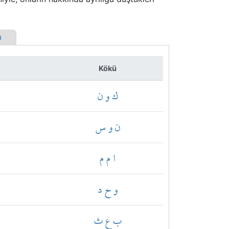
rı
Kökü
ك و ن
ن و س
ا م م
و ح د
ب ع ث