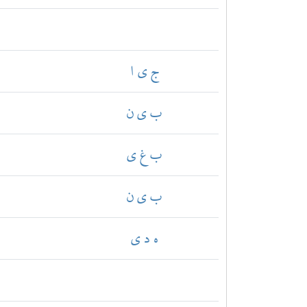
ج ي ا
ب ي ن
ب غ ي
ب ي ن
ه د ي