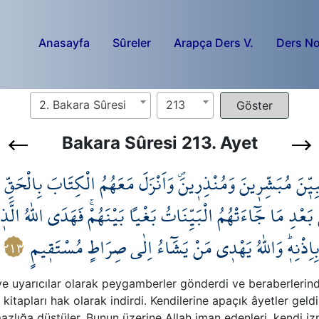
Anasayfa
Sûreler
Arapça Ders V.
Ders No
2. Bakara Sûresi
213
Bakara Sûresi 213. Ayet
بِيّ۪نَ مُبَشِّر۪ينَ وَمُنْذِر۪ينَۖ وَاَنْزَلَ مَعَهُمُ الْكِتَابَ بِالْحَقّ
بَعْدِ مَا جَٓاءَتْهُمُ الْبَيِّنَاتُ بَغْياً بَيْنَهُمْۚ فَهَدَى اللّٰهُ الّ
ِاِذْنِه۪ۜ وَاللّٰهُ يَهْد۪ي مَنْ يَشَٓاءُ اِلٰى صِرَاطٍ مُسْتَق۪يمٍ
٢١٣
 ve uyarıcılar olarak peygamberler gönderdi ve beraberlerind
tapları hak olarak indirdi. Kendilerine apaçık âyetler geldi
zlığa düştüler. Bunun üzerine Allah iman edenleri, kendi izni