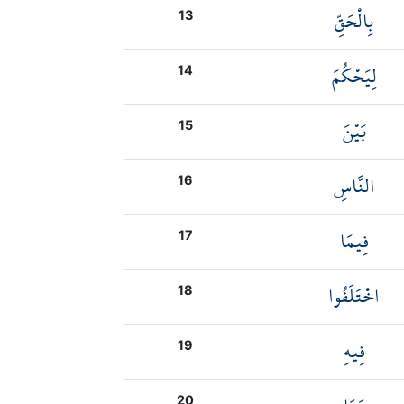
بِالْحَقِّ
13
لِيَحْكُمَ
14
بَيْنَ
15
النَّاسِ
16
فِيمَا
17
اخْتَلَفُوا
18
فِيهِ
19
20