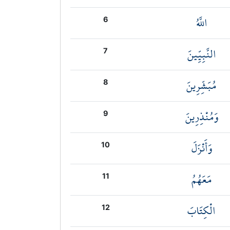
اللَّهُ
6
النَّبِيِّينَ
7
مُبَشِّرِينَ
8
وَمُنْذِرِينَ
9
وَأَنْزَلَ
10
مَعَهُمُ
11
الْكِتَابَ
12