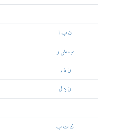
ن ب ا
ب ش ر
ن ذ ر
ن ز ل
ك ت ب