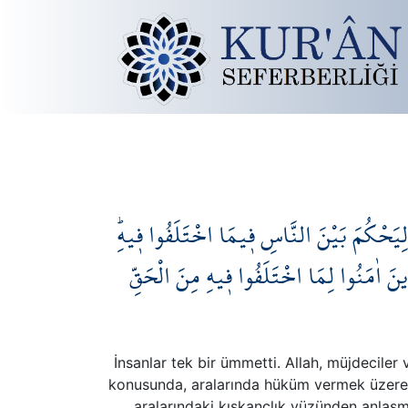
ِ لِيَحْكُمَ بَيْنَ النَّاسِ ف۪يمَا اخْتَلَفُوا ف۪يهِۜ
َذ۪ينَ اٰمَنُوا لِمَا اخْتَلَفُوا ف۪يهِ مِنَ الْحَقِّ
İnsanlar tek bir ümmetti. Allah, müjdeciler
konusunda, aralarında hüküm vermek üzere ki
aralarındaki kıskançlık yüzünden anlaşma