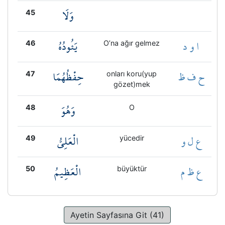
وَلَا
45
ا و د
يَئُودُهُ
46
O’na ağır gelmez
ح ف ظ
حِفْظُهُمَا
47
onları koru(yup
gözet)mek
وَهُوَ
48
O
ع ل و
الْعَلِيُّ
49
yücedir
ع ظ م
الْعَظِيمُ
50
büyüktür
Ayetin Sayfasına Git (41)