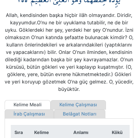
Kökler
Allah, kendisinden başka hiçbir ilâh olmayandır. Diridir,
Üyelik
kayyumdur.O’nu ne bir uyuklama tutabilir, ne de bir
uyku. Göklerdeki her şey, yerdeki her şey O’nundur. İzni
olmaksızın O’nun katında şefaatte bulunacak kimdir? O,
kulların önlerindekileri ve arkalarındakileri (yaptıklarını
ve yapacaklarını) bilir. Onlar O’nun ilminden, kendisinin
dilediği kadarından başka bir şey kavrayamazlar. O’nun
kürsüsü, bütün gökleri ve yeri kaplayıp kuşatmıştır. (O,
göklere, yere, bütün evrene hükmetmektedir.) Gökleri
ve yeri koruyup gözetmek O’na güç gelmez. O, yücedir,
büyüktür.
Kelime Meali
Kelime Çalışması
İrab Çalışması
Belâgat Notları
Sıra
Kelime
Anlamı
Kökü