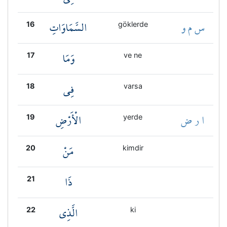
س م و
السَّمَاوَاتِ
16
göklerde
وَمَا
17
ve ne
فِي
18
varsa
ا ر ض
الْأَرْضِ
19
yerde
مَنْ
20
kimdir
ذَا
21
الَّذِي
22
ki