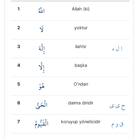
اللَّهُ
1
Allah (ki)
لَا
2
yoktur
ا ل ه
إِلَٰهَ
3
ilahtır
إِلَّا
4
başka
هُوَ
5
O’ndan
ح ي ي
الْحَيُّ
6
daima diridir
ق و م
الْقَيُّومُ
7
koruyup yöneticidir