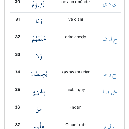
ي د ي
أَيْدِيهِمْ
30
onların önünde
وَمَا
31
ve olanı
خ ل ف
خَلْفَهُمْ
32
arkalarında
وَلَا
33
ح و ط
يُحِيطُونَ
34
kavrayamazlar
ش ي ا
بِشَيْءٍ
35
hiçbir şey
مِنْ
36
-nden
ع ل م
عِلْمِهِ
37
O’nun ilmi-