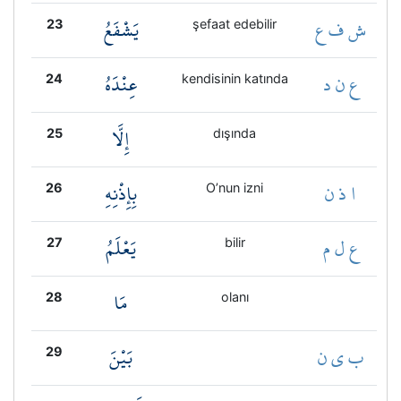
ش ف ع
يَشْفَعُ
23
şefaat edebilir
ع ن د
عِنْدَهُ
24
kendisinin katında
إِلَّا
25
dışında
ا ذ ن
بِإِذْنِهِ
26
O’nun izni
ع ل م
يَعْلَمُ
27
bilir
مَا
28
olanı
ب ي ن
بَيْنَ
29