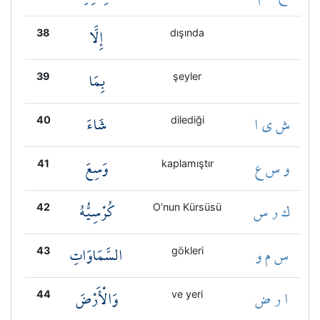
إِلَّا
38
dışında
بِمَا
39
şeyler
ش ي ا
شَاءَ
40
dilediği
و س ع
وَسِعَ
41
kaplamıştır
ك ر س
كُرْسِيُّهُ
42
O’nun Kürsüsü
س م و
السَّمَاوَاتِ
43
gökleri
ا ر ض
وَالْأَرْضَ
44
ve yeri