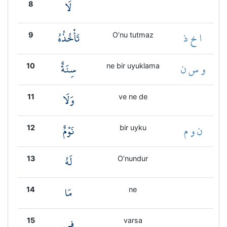
لَا
8
ا خ ذ
تَأْخُذُهُ
9
O’nu tutmaz
و س ن
سِنَةٌ
10
ne bir uyuklama
وَلَا
11
ve ne de
ن و م
نَوْمٌ
12
bir uyku
لَهُ
13
O’nundur
مَا
14
ne
فِي
15
varsa