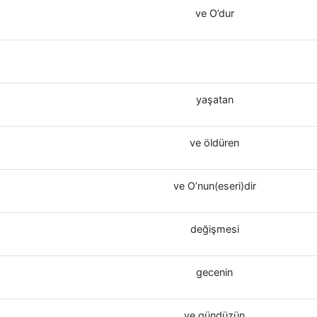
ve O’dur
yaşatan
ve öldüren
ve O’nun(eseri)dir
değişmesi
gecenin
ve gündüzün