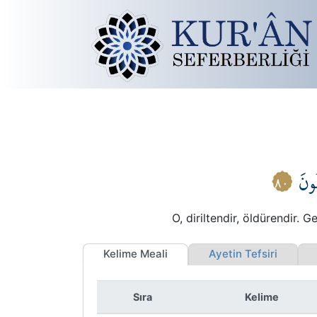
لُونَ
٨٠
O, diriltendir, öldürendir. 
Kelime Meali
Ayetin Tefsiri
İ
Sıra
Kelime