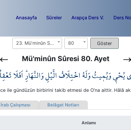
Anasayfa
Sûreler
Arapça Ders V.
Ders No
23. Mü'minûn Sûresi
80
Mü'minûn Sûresi 80. Ayet
۪ي يُحْـي۪ وَيُم۪يتُ وَلَهُ اخْتِلَافُ الَّيْلِ وَالنَّهَارِۜ اَفَلَا تَعْقِ
Gece ile gündüzün birbirini takib etmesi de O’na aittir. Hâlâ 
rab Çalışması
Belâgat Notları
Anlamı