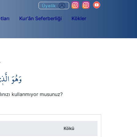
Üyelik
tları
Kur'ân Seferberliği
Kökler
وَهُوَ الَّذ
aklınızı kullanmıyor musunuz?
Kökü