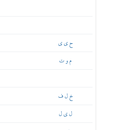
ح ي ي
م و ت
خ ل ف
ل ي ل