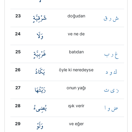
ش ر ق
شَرْقِيَّةٍ
23
doğudan
وَلَا
24
ve ne de
غ ر ب
غَرْبِيَّةٍ
25
batıdan
ك و د
يَكَادُ
26
öyle ki neredeyse
ز ي ت
زَيْتُهَا
27
onun yağı
ض و ا
يُضِيءُ
28
ışık verir
وَلَوْ
29
ve eğer