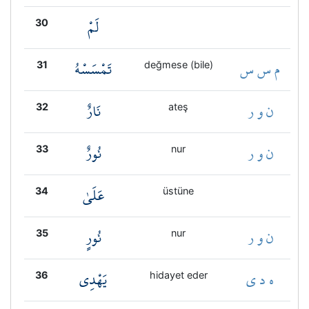
لَمْ
30
م س س
تَمْسَسْهُ
31
değmese (bile)
ن و ر
نَارٌ
32
ateş
ن و ر
نُورٌ
33
nur
عَلَىٰ
34
üstüne
ن و ر
نُورٍ
35
nur
ه د ي
يَهْدِي
36
hidayet eder