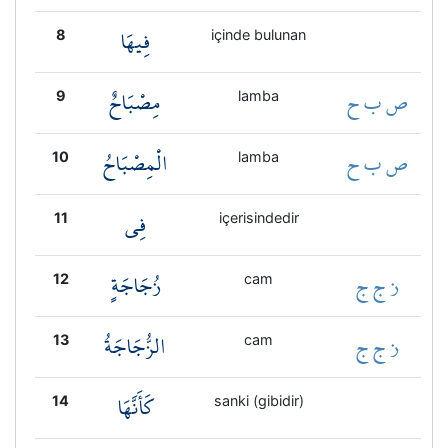
فِيهَا
8
içinde bulunan
ص ب ح
مِصْبَاحٌ
9
lamba
ص ب ح
الْمِصْبَاحُ
10
lamba
فِي
11
içerisindedir
ز ج ج
زُجَاجَةٍ
12
cam
ز ج ج
الزُّجَاجَةُ
13
cam
كَأَنَّهَا
14
sanki (gibidir)