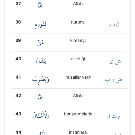
اللَّهُ
37
Allah
ن و ر
لِنُورِهِ
38
nuruna
مَنْ
39
kimseyi
ش ي ا
يَشَاءُ
40
dilediği
ض ر ب
وَيَضْرِبُ
41
misaller verir
اللَّهُ
42
Allah
م ث ل
الْأَمْثَالَ
43
benzetmelerle
ن و س
لِلنَّاسِ
44
insanlara