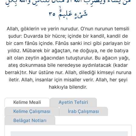
Kökler
٣٥
شَيْءٍ عَل۪يمٌۙ
Üyelik
Allah, göklerin ve yerin nurudur. O’nun nurunun temsili
şudur: Duvarda bir hücre; içinde bir kandil, kandil de
bir cam fânûs içinde. Fânûs sanki inci gibi parlayan bir
yıldız. Mübarek bir ağaçtan, ne doğuya, ne de batıya
ait olan zeytin ağacından tutuşturulur. Bu ağacın yağı,
ateş dokunmasa bile neredeyse aydınlatacak (kadar
berrak)tır. Nur üstüne nur. Allah, dilediği kimseyi nuruna
iletir. Allah, insanlar için misaller verir. Allah, her şeyi
hakkıyla bilendir.
Kelime Meali
Ayetin Tefsiri
Kelime Çalışması
İrab Çalışması
Belâgat Notları