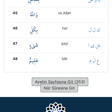
وَاللَّهُ
45
ve Allah
ك ل ل
بِكُلِّ
46
her
ش ي ا
شَيْءٍ
47
şeyi
ع ل م
عَلِيمٌ
48
bilir
Ayetin Sayfasına Git (353)
Nûr Sûresine Git