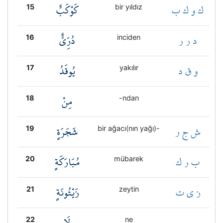
ك و ك ب
كَوْكَبٌ
15
bir yıldız
د ر ر
دُرِّيٌّ
16
inciden
و ق د
يُوقَدُ
17
yakılır
مِنْ
18
-ndan
ش ج ر
شَجَرَةٍ
19
bir ağacı(nın yağı)-
ب ر ك
مُبَارَكَةٍ
20
mübarek
ز ي ت
زَيْتُونَةٍ
21
zeytin
لَا
22
ne