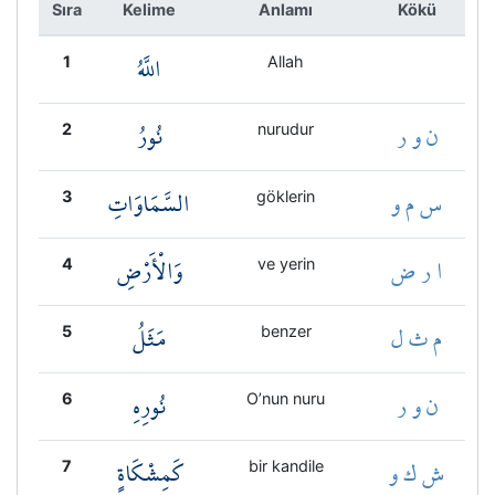
Sıra
Kelime
Anlamı
Kökü
اللَّهُ
1
Allah
ن و ر
نُورُ
2
nurudur
س م و
السَّمَاوَاتِ
3
göklerin
ا ر ض
وَالْأَرْضِ
4
ve yerin
م ث ل
مَثَلُ
5
benzer
ن و ر
نُورِهِ
6
O’nun nuru
ش ك و
كَمِشْكَاةٍ
7
bir kandile