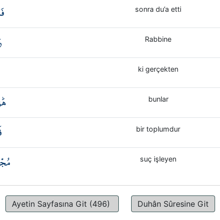
فَ
sonra du’a etti
رَ
Rabbine
ki gerçekten
هَٰؤ
bunlar
ق
bir toplumdur
مُجْر
suç işleyen
Ayetin Sayfasına Git (496)
Duhân Sûresine Git