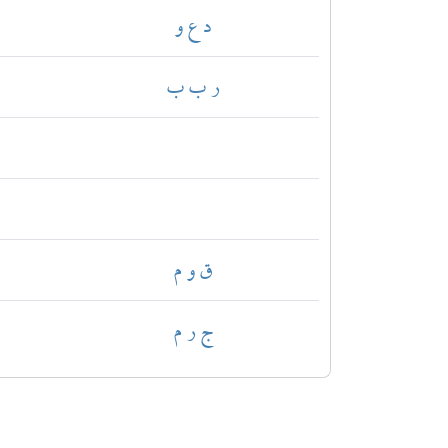
د ع و
ر ب ب
ق و م
ج ر م