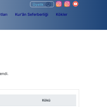
Üyelik
tları
Kur'ân Seferberliği
Kökler
endi.
Kökü