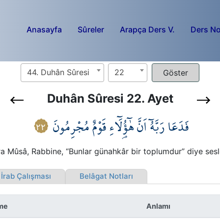
Anasayfa
Sûreler
Arapça Ders V.
Ders No
44. Duhân Sûresi
22
Duhân Sûresi 22. Ayet
فَدَعَا رَبَّهُٓ اَنَّ هٰٓؤُ۬لَٓاءِ قَوْمٌ مُجْرِمُونَ
٢٢
a Mûsâ, Rabbine, “Bunlar günahkâr bir toplumdur” diye sesl
rab Çalışması
Belâgat Notları
me
Anlamı