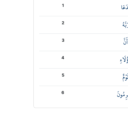
دَعَا
1
بَّهُ
2
أَنَّ
3
ُلَاءِ
4
َوْمٌ
5
ِمُونَ
6