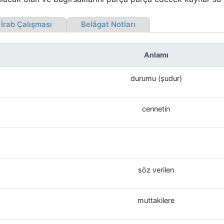
rab Çalışması
Belâgat Notları
Anlamı
durumu (şudur)
cennetin
söz verilen
muttakilere