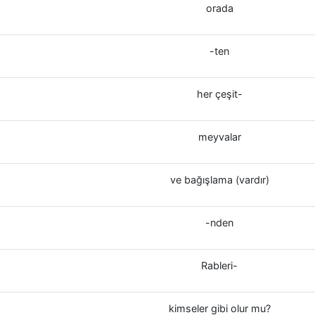
orada
-ten
her çeşit-
meyvalar
ve bağışlama (vardır)
-nden
Rableri-
kimseler gibi olur mu?