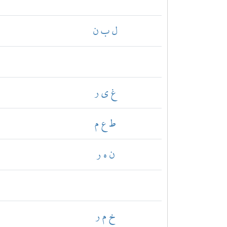
ل ب ن
غ ي ر
ط ع م
ن ه ر
خ م ر