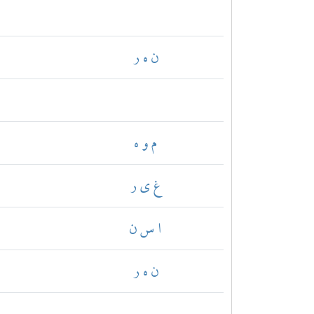
ن ه ر
م و ه
غ ي ر
ا س ن
ن ه ر