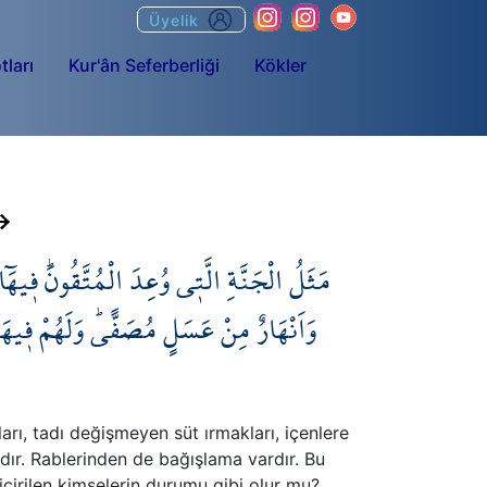
Üyelik
tları
Kur'ân Seferberliği
Kökler
مَثَلُ الْجَنَّةِ الَّت۪ي وُعِدَ الْمُتَّقُونَۜ ف۪يهَٓا
وَاَنْهَارٌ مِنْ عَسَلٍ مُصَفًّىۜ وَلَهُمْ ف۪يهَ
rı, tadı değişmeyen süt ırmakları, içenlere
dır. Rablerinden de bağışlama vardır. Bu
içirilen kimselerin durumu gibi olur mu?