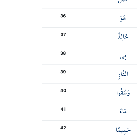
هُوَ
36
خَالِدٌ
37
فِي
38
النَّارِ
39
وَسُقُوا
40
مَاءً
41
حَمِيمًا
42