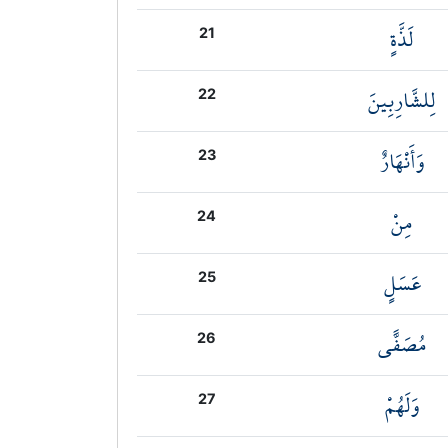
لَذَّةٍ
21
لِلشَّارِبِينَ
22
وَأَنْهَارٌ
23
مِنْ
24
عَسَلٍ
25
مُصَفًّى
26
وَلَهُمْ
27