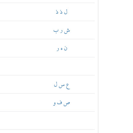
ل ذ ذ
ش ر ب
ن ه ر
ع س ل
ص ف و