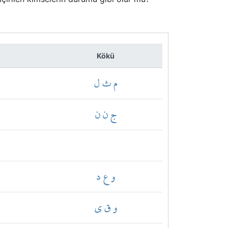
Kökü
م ث ل
ج ن ن
و ع د
و ق ي