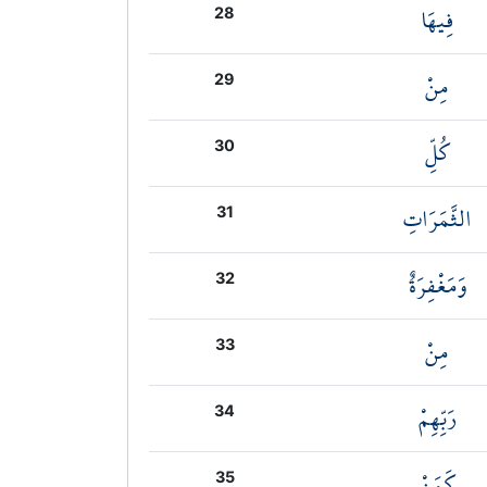
فِيهَا
28
مِنْ
29
كُلِّ
30
الثَّمَرَاتِ
31
وَمَغْفِرَةٌ
32
مِنْ
33
رَبِّهِمْ
34
كَمَنْ
35