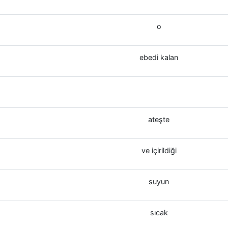
o
ebedi kalan
ateşte
ve içirildiği
suyun
sıcak