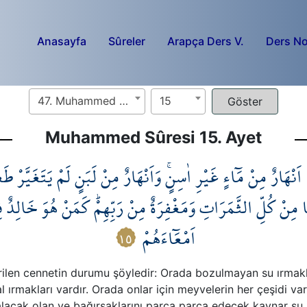
Anasayfa
Sûreler
Arapça Ders V.
Ders No
47. Muhammed Sûresi
15
Muhammed Sûresi 15. Ayet
 اَنْهَارٌ مِنْ مَٓاءٍ غَيْرِ اٰسِنٍۚ وَاَنْهَارٌ مِنْ لَبَنٍ لَمْ يَتَغَيَّرْ طَع
ا مِنْ كُلِّ الثَّمَرَاتِ وَمَغْفِرَةٌ مِنْ رَبِّهِمْۜ كَمَنْ هُوَ خَالِدٌ 
اَمْعَٓاءَهُمْ
١٥
rilen cennetin durumu şöyledir: Orada bozulmayan su ırmakla
 ırmakları vardır. Orada onlar için meyvelerin her çeşidi var
alacak olan ve bağırsaklarını parça parça edecek kaynar su 