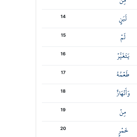
لَبَنٍ
14
لَمْ
15
يَتَغَيَّرْ
16
طَعْمُهُ
17
وَأَنْهَارٌ
18
مِنْ
19
خَمْرٍ
20