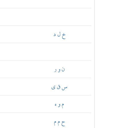
خ ل د
ن و ر
س ق ي
م و ه
ح م م