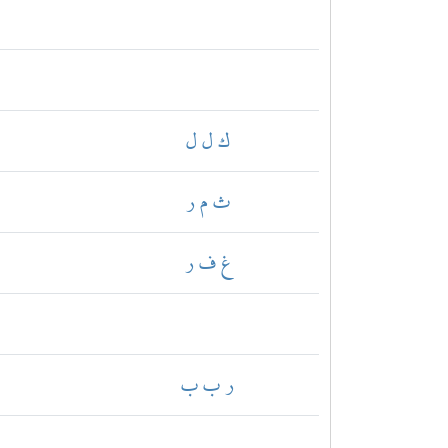
ك ل ل
ث م ر
غ ف ر
ر ب ب