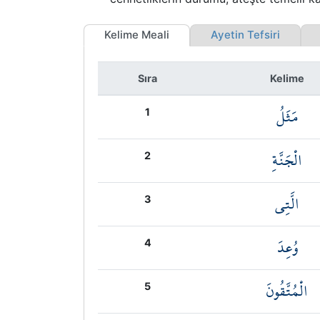
Kelime Meali
Ayetin Tefsiri
İ
Sıra
Kelime
مَثَلُ
1
الْجَنَّةِ
2
الَّتِي
3
وُعِدَ
4
الْمُتَّقُونَ
5