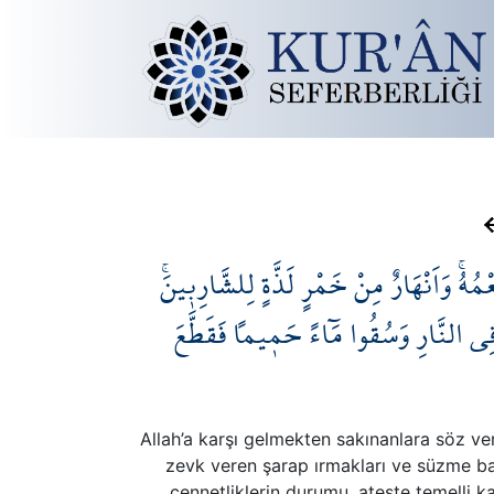
ْمُهُۚ وَاَنْهَارٌ مِنْ خَمْرٍ لَذَّةٍ لِلشَّارِب۪ينَۚ
فِي النَّارِ وَسُقُوا مَٓاءً حَم۪يماً فَقَطَّعَ
Allah’a karşı gelmekten sakınanlara söz ve
zevk veren şarap ırmakları ve süzme bal
cennetliklerin durumu, ateşte temelli k