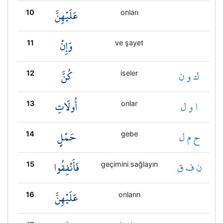
عَلَيْهِنَّ
10
onları
وَإِنْ
11
ve şayet
ك و ن
كُنَّ
12
iseler
ا و ل
أُولَاتِ
13
onlar
ح م ل
حَمْلٍ
14
gebe
ن ف ق
فَأَنْفِقُوا
15
geçimini sağlayın
عَلَيْهِنَّ
16
onların