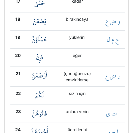
حَتَّىٰ
17
kadar
و ض ع
يَضَعْنَ
18
bırakıncaya
ح م ل
حَمْلَهُنَّ
19
yüklerini
فَإِنْ
20
eğer
ر ض ع
أَرْضَعْنَ
21
(çocuğunuzu)
emzirirlerse
لَكُمْ
22
sizin için
ا ت ي
فَاتُوهُنَّ
23
onlara verin
ا ج ر
أُجُورَهُنَّ
24
ücretlerini