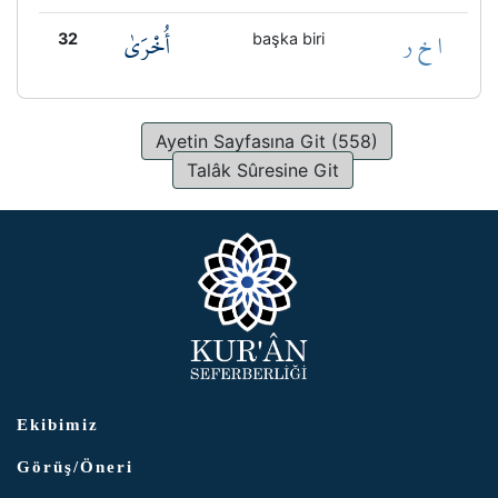
ا خ ر
أُخْرَىٰ
32
başka biri
Ayetin Sayfasına Git (558)
Talâk Sûresine Git
Ekibimiz
Görüş/Öneri