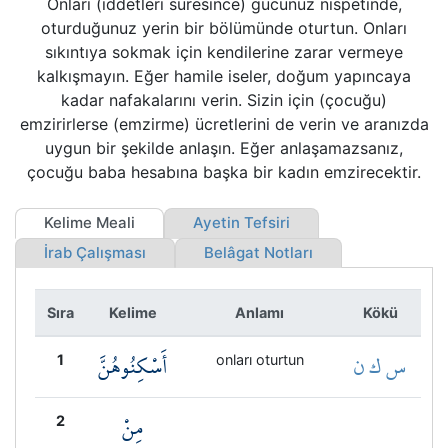
Onları (iddetleri süresince) gücünüz nispetinde,
Kökler
oturduğunuz yerin bir bölümünde oturtun. Onları
sıkıntıya sokmak için kendilerine zarar vermeye
Üyelik
kalkışmayın. Eğer hamile iseler, doğum yapıncaya
kadar nafakalarını verin. Sizin için (çocuğu)
emzirirlerse (emzirme) ücretlerini de verin ve aranızda
uygun bir şekilde anlaşın. Eğer anlaşamazsanız,
çocuğu baba hesabına başka bir kadın emzirecektir.
Kelime Meali
Ayetin Tefsiri
İrab Çalışması
Belâgat Notları
Sıra
Kelime
Anlamı
Kökü
س ك ن
أَسْكِنُوهُنَّ
1
onları oturtun
مِنْ
2