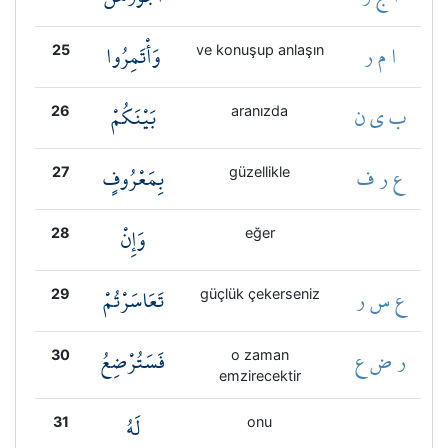
ا م ر
وَأْتَمِرُوا
25
ve konuşup anlaşın
ب ي ن
بَيْنَكُمْ
26
aranızda
ع ر ف
بِمَعْرُوفٍ
27
güzellikle
وَإِنْ
28
eğer
ع س ر
تَعَاسَرْتُمْ
29
güçlük çekerseniz
ر ض ع
فَسَتُرْضِعُ
30
o zaman
emzirecektir
لَهُ
31
onu