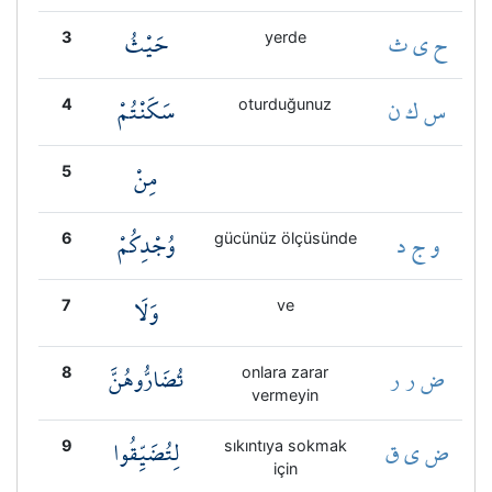
ح ي ث
حَيْثُ
3
yerde
س ك ن
سَكَنْتُمْ
4
oturduğunuz
مِنْ
5
و ج د
وُجْدِكُمْ
6
gücünüz ölçüsünde
وَلَا
7
ve
ض ر ر
تُضَارُّوهُنَّ
8
onlara zarar
vermeyin
ض ي ق
لِتُضَيِّقُوا
9
sıkıntıya sokmak
için