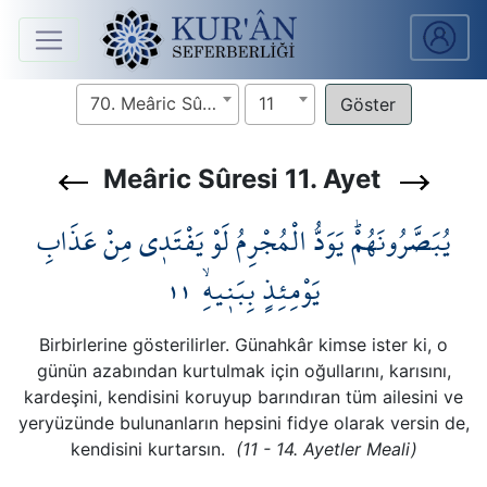
Anasayfa
70. Meâric Sûresi
11
Sûreler
Meâric Sûresi 11. Ayet
Arapça
يُبَصَّرُونَهُمْۜ يَوَدُّ الْمُجْرِمُ لَوْ يَفْتَد۪ي مِنْ عَذَابِ
Ders
V.
١١
يَوْمِئِذٍ بِبَن۪يهِۙ
Ders
Birbirlerine gösterilirler. Günahkâr kimse ister ki, o
Notları
günün azabından kurtulmak için oğullarını, karısını,
kardeşini, kendisini koruyup barındıran tüm ailesini ve
Kur'ân
yeryüzünde bulunanların hepsini fidye olarak versin de,
Seferberliği
kendisini kurtarsın.
(11 - 14. Ayetler Meali)