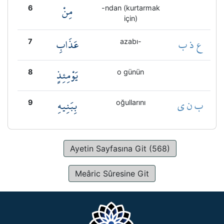
مِنْ
6
-ndan (kurtarmak
için)
ع ذ ب
عَذَابِ
7
azabı-
يَوْمِئِذٍ
8
o günün
ب ن ي
بِبَنِيهِ
9
oğullarını
Ayetin Sayfasına Git (568)
Meâric Sûresine Git