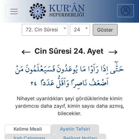
Anasayfa
72. Cin Sûresi
24
Sûreler
Cin Sûresi 24. Ayet
Arapça
حَتّٰٓى اِذَا رَاَوْا مَا يُوعَدُونَ فَسَيَعْلَمُونَ مَنْ
Ders
V.
٢٤
اَضْعَفُ نَاصِراً وَاَقَلُّ عَدَداً
Ders
Nihayet uyarıldıkları şeyi gördüklerinde kimin
Notları
yardımcısı daha zayıf, kimin sayısı daha azmış,
bilecekler.
Kur'ân
Seferberliği
Kelime Meali
Ayetin Tefsiri
İrab Çalışması
Belâgat Notları