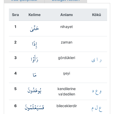
Kökler
Sıra
Kelime
Anlamı
Kökü
Üyelik
حَتَّىٰ
1
nihayet
إِذَا
2
zaman
ر ا ي
رَأَوْا
3
gördükleri
مَا
4
şeyi
و ع د
يُوعَدُونَ
5
kendilerine
va’dedilen
ع ل م
فَسَيَعْلَمُونَ
6
bileceklerdir