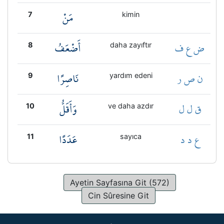
مَنْ
7
kimin
ض ع ف
أَضْعَفُ
8
daha zayıftır
ن ص ر
نَاصِرًا
9
yardım edeni
ق ل ل
وَأَقَلُّ
10
ve daha azdır
ع د د
عَدَدًا
11
sayıca
Ayetin Sayfasına Git (572)
Cin Sûresine Git