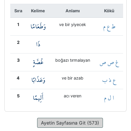
Kökler
Sıra
Kelime
Anlamı
Kökü
Üyelik
ط ع م
وَطَعَامًا
1
ve bir yiyecek
ذَا
2
غ ص ص
غُصَّةٍ
3
boğazı tırmalayan
ع ذ ب
وَعَذَابًا
4
ve bir azab
ا ل م
أَلِيمًا
5
acı veren
Ayetin Sayfasına Git (573)