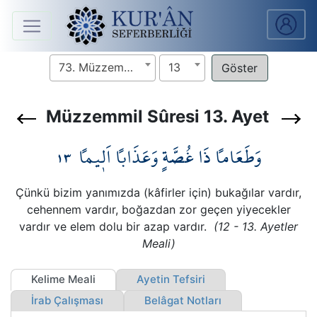
Anasayfa
73. Müzzemmil Sûresi
13
Sûreler
Müzzemmil Sûresi 13. Ayet
Arapça
١٣
وَطَعَاماً ذَا غُصَّةٍ وَعَذَاباً اَل۪يماً
Ders
V.
Çünkü bizim yanımızda (kâfirler için) bukağılar vardır,
Ders
cehennem vardır, boğazdan zor geçen yiyecekler
Notları
vardır ve elem dolu bir azap vardır.
(12 - 13. Ayetler
Meali)
Kur'ân
Kelime Meali
Ayetin Tefsiri
Seferberliği
İrab Çalışması
Belâgat Notları