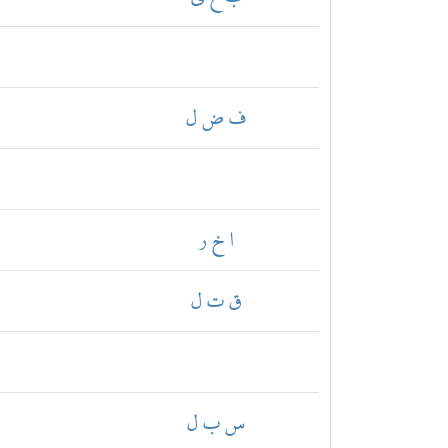
ف ض ل
ا خ ر
ق ت ل
س ب ل