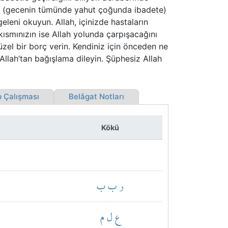
una (gecenin tümünde yahut çoğunda ibadete)
eleni okuyun. Allah, içinizde hastaların
kısmınızın ise Allah yolunda çarpışacağını
üzel bir borç verin. Kendiniz için önceden ne
Allah’tan bağışlama dileyin. Şüphesiz Allah
 Çalışması
Belâgat Notları
Kökü
ر ب ب
ع ل م