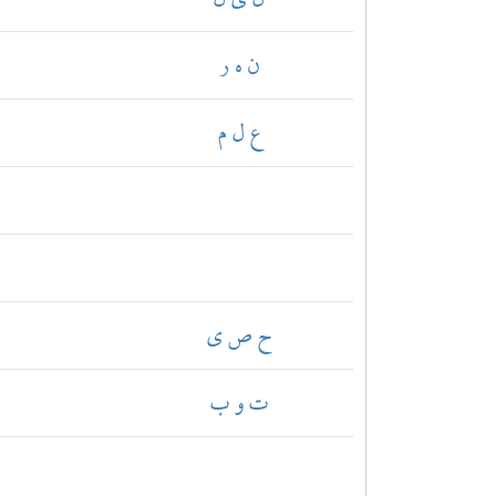
ن ه ر
ع ل م
ح ص ي
ت و ب