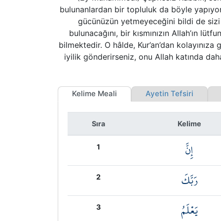
bulunanlardan bir topluluk da böyle yapıyo
gücünüzün yetmeyeceğini bildi de sizi b
bulunacağını, bir kısmınızın Allah’ın lüt
bilmektedir. O hâlde, Kur’an’dan kolayınıza 
iyilik gönderirseniz, onu Allah katında da
Kelime Meali
Ayetin Tefsiri
A
Sıra
Kelime
إِنَّ
1
رَبَّكَ
2
يَعْلَمُ
3