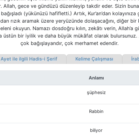
r. Allah, gece ve gündüzü düzenleyip takdir eder. Sizin b
ağışladı (yükünüzü hafifletti.) Artık, Kur’an’dan kolayınıza g
fundan rızık aramak üzere yeryüzünde dolaşacağını, diğer bir 
geleni okuyun. Namazı dosdoğru kılın, zekâtı verin, Allah’a g
ha üstün bir iyilik ve daha büyük mükâfat olarak bulursunuz. 
çok bağışlayandır, çok merhamet edendir.
yet ile ilgili Hadis-i Şerif
Kelime Çalışması
İrab
Anlamı
şüphesiz
Rabbin
biliyor