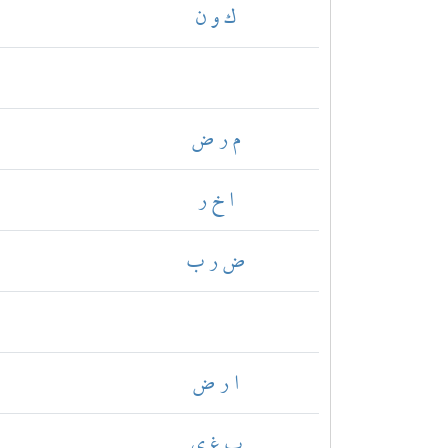
ك و ن
م ر ض
ا خ ر
ض ر ب
ا ر ض
ب غ ي