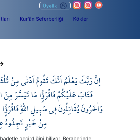
Üyelik
tları
Kur'ân Seferberliği
Kökler
اِنَّ رَبَّكَ يَعْلَمُ اَنَّكَ تَقُومُ اَدْنٰى مِنْ ثُلُثَي
فَتَابَ عَلَيْكُمْ فَاقْرَؤُ۫ا مَا تَيَسَّرَ مِنَ 
وَاٰخَرُونَ يُقَاتِلُونَ ف۪ي سَب۪يلِ اللّٰهِۘ فَاقْرَؤُ۫ا 
مِنْ خَيْرٍ تَجِدُوهُ عِنْد
badetle geçirdiğini biliyor. Beraberinde