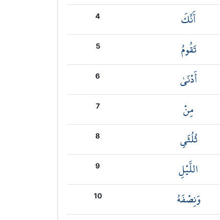
أَنَّكَ
4
تَقُومُ
5
أَدْنَىٰ
6
مِنْ
7
ثُلُثَيِ
8
اللَّيْلِ
9
وَنِصْفَهُ
10