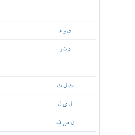
ق و م
د ن و
ث ل ث
ل ي ل
ن ص ف