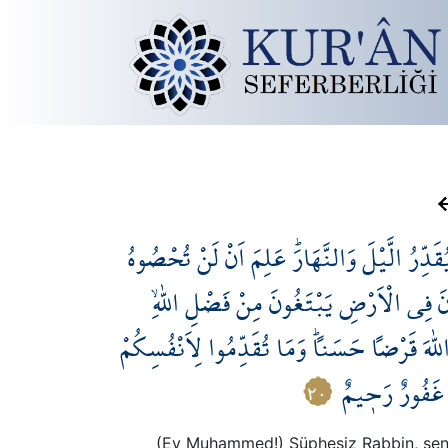
ُقَدِّرُ الَّيْلَ وَالنَّهَارَۜ عَلِمَ اَنْ لَنْ تُحْصُوهُ
نَ فِي الْاَرْضِ يَبْتَغُونَ مِنْ فَضْلِ اللّٰهِۙ
اللّٰهَ قَرْضاً حَسَناًۜ وَمَا تُقَدِّمُوا لِاَنْفُسِكُمْ
ّٰهَ غَفُورٌ رَح۪يمٌ
٢٠
(Ey Muhammed!) Şüphesiz Rabbin, senin, 