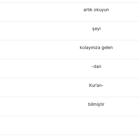
artık okuyun
şeyi
kolayınıza gelen
-dan
Kur’an-
bilmiştir