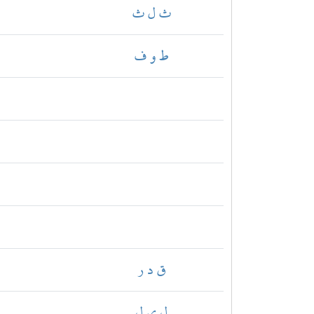
ث ل ث
ط و ف
ق د ر
ل ي ل