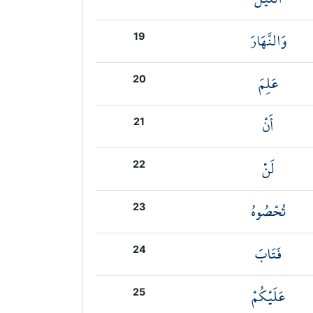
وَالنَّهَارَ
19
عَلِمَ
20
أَنْ
21
لَنْ
22
تُحْصُوهُ
23
فَتَابَ
24
عَلَيْكُمْ
25