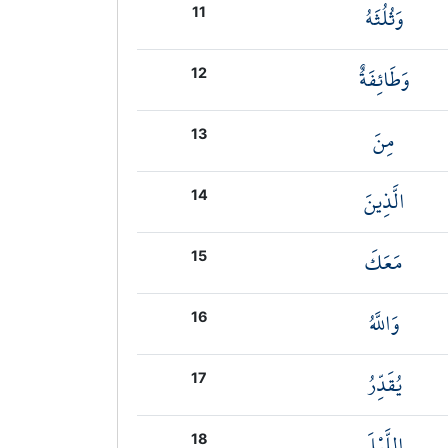
وَثُلُثَهُ
11
وَطَائِفَةٌ
12
مِنَ
13
الَّذِينَ
14
مَعَكَ
15
وَاللَّهُ
16
يُقَدِّرُ
17
اللَّيْلَ
18