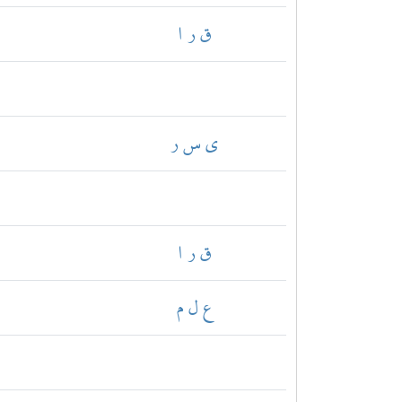
ق ر ا
ي س ر
ق ر ا
ع ل م