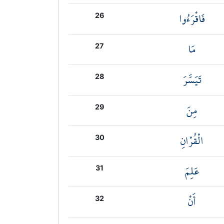
فَاقْرَءُوا
26
مَا
27
تَيَسَّرَ
28
مِنَ
29
الْقُرْانِ
30
عَلِمَ
31
أَنْ
32