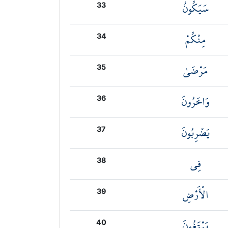
سَيَكُونُ
33
مِنْكُمْ
34
مَرْضَىٰ
35
وَاخَرُونَ
36
يَضْرِبُونَ
37
فِي
38
الْأَرْضِ
39
يَبْتَغُونَ
40