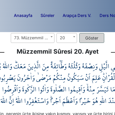
Anasayfa
Sûreler
Arapça Ders V.
Ders No
73. Müzzemmil Sûresi
20
Müzzemmil Sûresi 20. Ayet
ِ الَّيْلِ وَنِصْفَهُ وَثُلُثَهُ وَطَٓائِفَةٌ مِنَ الَّذ۪ينَ مَعَكَۜ وَاللّٰهُ ي
الْقُرْاٰنِۜ عَلِمَ اَنْ سَيَكُونُ مِنْكُمْ مَرْضٰىۙ وَاٰخَرُونَ يَضْرِبُو
مَا تَيَسَّرَ مِنْهُۙ وَاَق۪يمُوا الصَّلٰوةَ وَاٰتُوا الزَّكٰوةَ وَاَقْرِضُوا 
َ اللّٰهِ هُوَ خَيْراً وَاَعْظَمَ اَجْراًۜ وَاسْتَغْفِرُوا اللّٰهَۜ اِنَّ الل
gecenin üçte ikisine yakın kısmını, yarısını ve üçte birini i