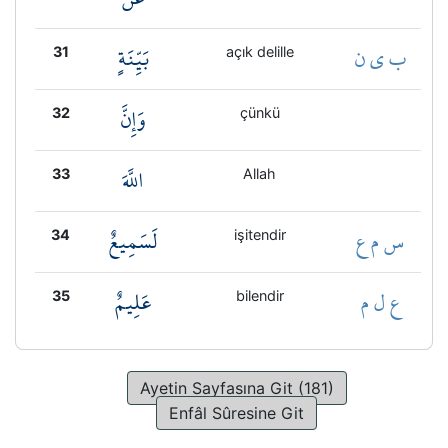
ب ي ن
بَيِّنَةٍ
31
açık delille
وَإِنَّ
32
çünkü
اللَّهَ
33
Allah
س م ع
لَسَمِيعٌ
34
işitendir
ع ل م
عَلِيمٌ
35
bilendir
Ayetin Sayfasına Git (181)
Enfâl Sûresine Git