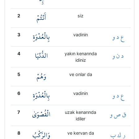
أَنْتُمْ
2
siz
ع د و
بِالْعُدْوَةِ
3
vadinin
د ن و
الدُّنْيَا
4
yakın kenarında
idiniz
وَهُمْ
5
ve onlar da
ع د و
بِالْعُدْوَةِ
6
vadinin
ق ص و
الْقُصْوَىٰ
7
uzak kenarında
idiler
ر ك ب
وَالرَّكْبُ
8
ve kervan da