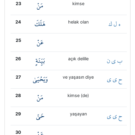
مَنْ
23
kimse
ه ل ك
هَلَكَ
24
helak olan
عَنْ
25
ب ي ن
بَيِّنَةٍ
26
açık delille
ح ي ي
وَيَحْيَىٰ
27
ve yaşasın diye
مَنْ
28
kimse (de)
ح ي ي
حَيَّ
29
yaşayan
عَنْ
30