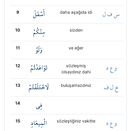
س ف ل
أَسْفَلَ
9
daha aşağıda idi
مِنْكُمْ
10
sizden
وَلَوْ
11
ve eğer
و ع د
تَوَاعَدْتُمْ
12
sözleşmiş
olsaydınız dahi
خ ل ف
لَاخْتَلَفْتُمْ
13
buluşamazdınız
فِي
14
و ع د
الْمِيعَادِ
15
sözleştiğiniz vakitte