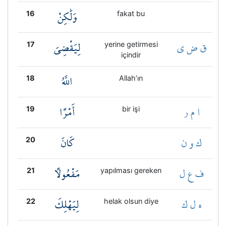
وَلَٰكِنْ
16
fakat bu
ق ض ي
لِيَقْضِيَ
17
yerine getirmesi
içindir
اللَّهُ
18
Allah’ın
ا م ر
أَمْرًا
19
bir işi
ك و ن
كَانَ
20
ف ع ل
مَفْعُولًا
21
yapılması gereken
ه ل ك
لِيَهْلِكَ
22
helak olsun diye