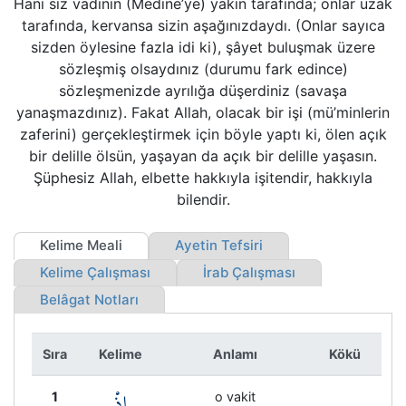
Hani siz vadinin (Medine’ye) yakın tarafında; onlar uzak
Kökler
tarafında, kervansa sizin aşağınızdaydı. (Onlar sayıca
sizden öylesine fazla idi ki), şâyet buluşmak üzere
Üyelik
sözleşmiş olsaydınız (durumu fark edince)
sözleşmenizde ayrılığa düşerdiniz (savaşa
yanaşmazdınız). Fakat Allah, olacak bir işi (mü’minlerin
zaferini) gerçekleştirmek için böyle yaptı ki, ölen açık
bir delille ölsün, yaşayan da açık bir delille yaşasın.
Şüphesiz Allah, elbette hakkıyla işitendir, hakkıyla
bilendir.
Kelime Meali
Ayetin Tefsiri
Kelime Çalışması
İrab Çalışması
Belâgat Notları
Sıra
Kelime
Anlamı
Kökü
إِذْ
1
o vakit