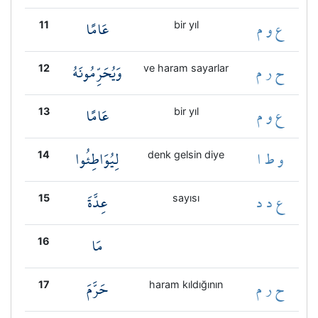
ع و م
عَامًا
11
bir yıl
ح ر م
وَيُحَرِّمُونَهُ
12
ve haram sayarlar
ع و م
عَامًا
13
bir yıl
و ط ا
لِيُوَاطِئُوا
14
denk gelsin diye
ع د د
عِدَّةَ
15
sayısı
مَا
16
ح ر م
حَرَّمَ
17
haram kıldığının