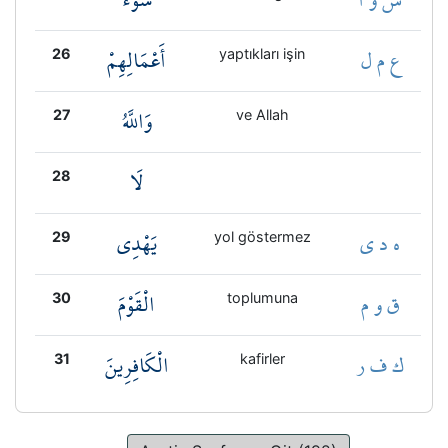
ع م ل
أَعْمَالِهِمْ
26
yaptıkları işin
وَاللَّهُ
27
ve Allah
لَا
28
ه د ي
يَهْدِي
29
yol göstermez
ق و م
الْقَوْمَ
30
toplumuna
ك ف ر
الْكَافِرِينَ
31
kafirler