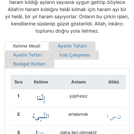
haram kıldığı ayların sayısına uygun getirip böylece
Kökler
Allah’ın haram kıldığını helâl kılmak için haram ayı bir
yıl helâl, bir yıl haram sayıyorlar. Onların bu çirkin işleri,
Üyelik
kendilerine süslenip güzel gösterildi. Allah, inkârcı
toplumu doğru yola iletmez.
Kelime Meali
Ayetin Tefsiri
Ayetin Tefsiri
İrab Çalışması
Belâgat Notları
Sıra
Kelime
Anlamı
Kökü
إِنَّمَا
1
şüphesiz
ن س ا
النَّسِيءُ
2
ertelemek
3
daha ileri gitmektir