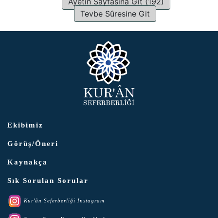
Ayetin Sayfasına Git (192)
Tevbe Sûresine Git
Ekibimiz
Görüş/Öneri
Kaynakça
Sık Sorulan Sorular
Kur'ân Seferberliği Instagram