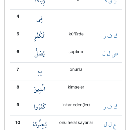
ز ي د
زِيَادَةٌ
فِي
4
ك ف ر
الْكُفْرِ
5
küfürde
ض ل ل
يُضَلُّ
6
saptırılır
بِهِ
7
onunla
الَّذِينَ
8
kimseler
ك ف ر
كَفَرُوا
9
inkar eden(ler)
ح ل ل
يُحِلُّونَهُ
10
onu helal sayarlar