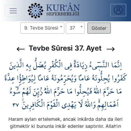
Anasayfa
9. Tevbe Sûresi
37
Sûreler
Tevbe Sûresi 37. Ayet
Arapça
اِنَّمَا النَّس۪ٓيءُ زِيَادَةٌ فِي الْكُفْرِ يُضَلُّ بِهِ الَّذ۪ينَ
Ders
V.
كَفَرُوا يُحِلُّونَهُ عَاماً وَيُحَرِّمُونَهُ عَاماً لِيُوَاطِؤُ۫ا عِدَّةَ
مَا حَرَّمَ اللّٰهُ فَيُحِلُّوا مَا حَرَّمَ اللّٰهُۜ زُيِّنَ لَهُمْ سُٓوءُ
Ders
Notları
٣٧
اَعْمَالِهِمْۜ وَاللّٰهُ لَا يَهْدِي الْقَوْمَ الْكَافِر۪ينَ۟
Kur'ân
Seferberliği
Haram ayları ertelemek, ancak inkârda daha da ileri
gitmektir ki bununla inkâr edenler saptırılır. Allah’ın