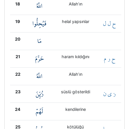
اللَّهُ
18
Allah’ın
ح ل ل
فَيُحِلُّوا
19
helal yapsınlar
مَا
20
ح ر م
حَرَّمَ
21
haram kıldığını
اللَّهُ
22
Allah’ın
ز ي ن
زُيِّنَ
23
süslü gösterildi
لَهُمْ
24
kendilerine
س و ا
سُوءُ
25
kötülüğü