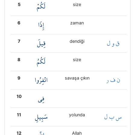
لَكُمْ
5
size
إِذَا
6
zaman
ق و ل
قِيلَ
7
dendiği
لَكُمُ
8
size
ن ف ر
انْفِرُوا
9
savaşa çıkın
فِي
10
س ب ل
سَبِيلِ
11
yolunda
12
Allah