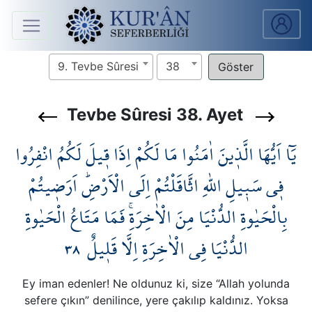
Anasayfa
9. Tevbe Sûresi
38
Sûreler
Tevbe Sûresi 38. Ayet
Arapça
يَٓا اَيُّهَا الَّذ۪ينَ اٰمَنُوا مَا لَكُمْ اِذَا ق۪يلَ لَكُمُ انْفِرُوا
Ders
V.
ف۪ي سَب۪يلِ اللّٰهِ اثَّاقَلْتُمْ اِلَى الْاَرْضِۜ اَرَض۪يتُمْ
بِالْحَيٰوةِ الدُّنْيَا مِنَ الْاٰخِرَةِۚ فَمَا مَتَاعُ الْحَيٰوةِ
Ders
Notları
٣٨
الدُّنْيَا فِي الْاٰخِرَةِ اِلَّا قَل۪يلٌ
Kur'ân
Seferberliği
Ey iman edenler! Ne oldunuz ki, size “Allah yolunda
sefere çıkın” denilince, yere çakılıp kaldınız. Yoksa