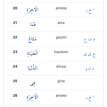
ا خ ر
الْاخِرَةِ
20
ahirete
فَمَا
21
ama
م ت ع
مَتَاعُ
22
geçimi
ح ي ي
الْحَيَاةِ
23
hayatının
د ن و
الدُّنْيَا
24
dünya
فِي
25
göre
ا خ ر
الْاخِرَةِ
26
ahirete