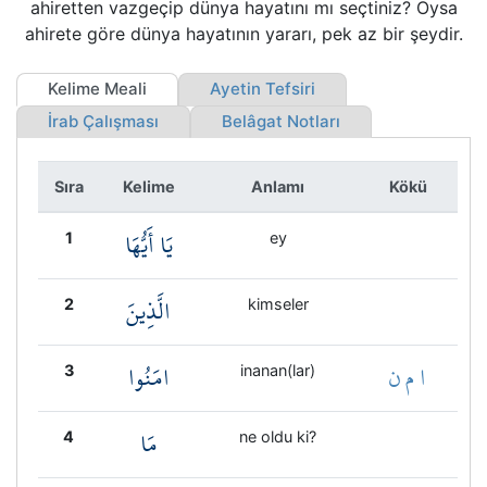
ahiretten vazgeçip dünya hayatını mı seçtiniz? Oysa
Kökler
ahirete göre dünya hayatının yararı, pek az bir şeydir.
Üyelik
Kelime Meali
Ayetin Tefsiri
İrab Çalışması
Belâgat Notları
Sıra
Kelime
Anlamı
Kökü
يَا أَيُّهَا
1
ey
الَّذِينَ
2
kimseler
ا م ن
امَنُوا
3
inanan(lar)
مَا
4
ne oldu ki?