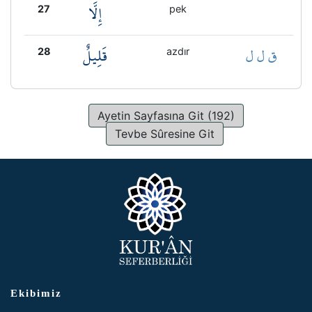
إِلَّا
27
pek
ق ل ل
قَلِيلٌ
28
azdır
Ayetin Sayfasına Git (192)
Tevbe Sûresine Git
Ekibimiz