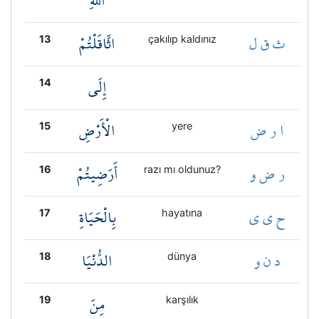
اللَّهِ
ث ق ل
اثَّاقَلْتُمْ
13
çakılıp kaldınız
إِلَى
14
ا ر ض
الْأَرْضِ
15
yere
ر ض و
أَرَضِيتُمْ
16
razı mı oldunuz?
ح ي ي
بِالْحَيَاةِ
17
hayatına
د ن و
الدُّنْيَا
18
dünya
مِنَ
19
karşılık