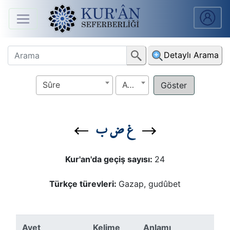
Anasayfa
Detaylı Arama
Sûreler
Sûre
Ayet
Arapça
Ders
غ ض ب
V.
Ders
Kur'an'da geçiş sayısı:
24
Notları
Türkçe türevleri:
Gazap, gudûbet
Kur'ân
Seferberliği
Ayet
Kelime
Anlamı