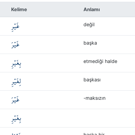
Kelime
Anlamı
غَيْرِ
değil
غَيْرَ
başka
بِغَيْرِ
etmediği halde
لِغَيْرِ
başkası
غَيْرَ
-maksızın
بِغَيْرِ
başka bir