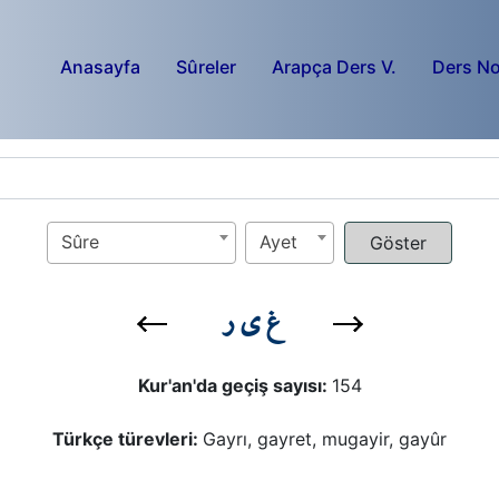
Anasayfa
Sûreler
Arapça Ders V.
Ders No
Sûre
Ayet
غ ي ر
Kur'an'da geçiş sayısı:
154
Türkçe türevleri:
Gayrı, gayret, mugayir, gayûr