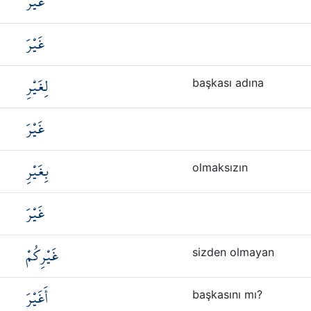
غَيْرَ
غَيْرَ
لِغَيْرِ
başkası adına
غَيْرَ
بِغَيْرِ
olmaksızın
غَيْرَ
غَيْرِكُمْ
sizden olmayan
أَغَيْرَ
başkasını mı?