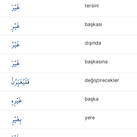
غَيْرَ
tersini
غَيْرِ
başkası
غَيْرُ
dışında
غَيْرَ
başkasına
فَلَيُغَيِّرُنَّ
değiştirecekler
غَيْرِهِ
başka
بِغَيْرِ
yere