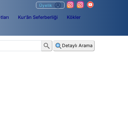
Üyelik
tları
Kur'ân Seferberliği
Kökler
Detaylı Arama