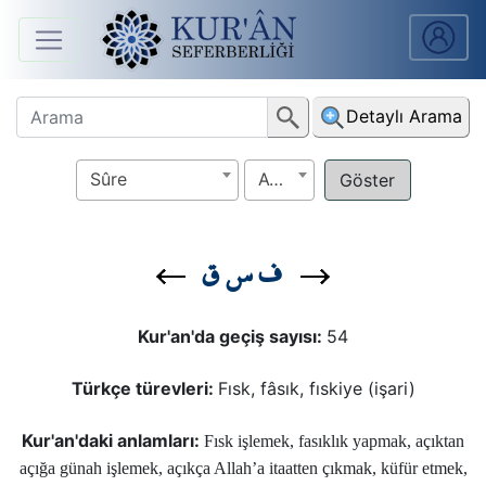
Anasayfa
Detaylı Arama
Sûreler
Sûre
Ayet
Arapça
Ders
ف س ق
V.
Ders
Kur'an'da geçiş sayısı:
54
Notları
Türkçe türevleri:
Fısk, fâsık, fıskiye (işari)
Kur'ân
Seferberliği
Kur'an'daki anlamları:
Fısk işlemek, fasıklık yapmak, açıktan
açığa günah işlemek, açıkça Allah’a itaatten çıkmak, küfür etmek,