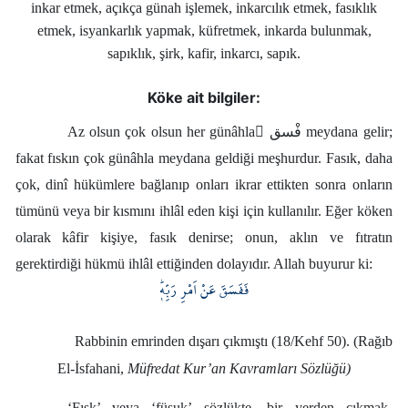
Kökler
inkar etmek, açıkça günah işlemek, inkarcılık etmek, fasıklık
etmek, isyankarlık yapmak, küfretmek, inkarda bulunmak,
sapıklık, şirk, kafir, inkarcı, sapık.
Üyelik
Köke ait bilgiler:
Az olsun çok olsun her günâhla ِﻓْﺴﻖ meydana gelir;
fakat fıskın çok günâhla meydana geldiği meşhurdur. Fasık, daha
çok, dinî hükümlere bağlanıp onları ikrar ettikten sonra onların
tümünü veya bir kısmını ihlâl eden kişi için kullanılır. Eğer köken
olarak kâfir kişiye, fasık denirse; onun, aklın ve fıtratın
gerektirdiği hükmü ihlâl ettiğinden dolayıdır. Allah buyurur ki:
فَفَسَقَ عَنْ اَمْرِ رَبِّه۪ۜ
Rabbinin emrinden dışarı çıkmıştı (18/Kehf 50). (Rağıb
El-İsfahani,
Müfredat Kur’an Kavramları Sözlüğü)
‘Fısk’ veya ‘füsuk’ sözlükte, bir yerden çıkmak,