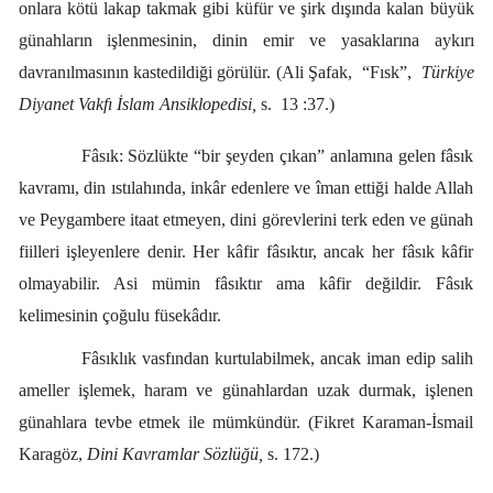
onlara kötü lakap takmak gibi küfür ve şirk dışında kalan büyük
günahların işlenmesinin, dinin emir ve yasaklarına aykırı
davranılmasının kastedildiği görülür. (Ali Şafak, “Fısk”,
Türkiye
Diyanet Vakfı İslam Ansiklopedisi,
s. 13 :37.)
Fâsık: Sözlükte “bir şeyden çıkan” anlamına gelen fâsık
kavramı, din ıstılahında, inkâr edenlere ve îman ettiği halde Allah
ve Peygambere itaat etmeyen, dini görevlerini terk eden ve günah
fiilleri işleyenlere denir. Her kâfir fâsıktır, ancak her fâsık kâfir
olmayabilir. Asi mümin fâsıktır ama kâfir değildir. Fâsık
kelimesinin çoğulu füsekâdır.
Fâsıklık vasfından kurtulabilmek, ancak iman edip salih
ameller işlemek, haram ve günahlardan uzak durmak, işlenen
günahlara tevbe etmek ile mümkündür. (Fikret Karaman-İsmail
Karagöz,
Dini Kavramlar Sözlüğü,
s. 172.)