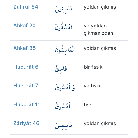
فَاسِقِينَ
Zuhruf 54
yoldan çıkmış
تَفْسُقُونَ
Ahkaf 20
ve yoldan
çıkmanızdan
الْفَاسِقُونَ
Ahkaf 35
yoldan çıkmış
فَاسِقٌ
Hucurât 6
bir fasık
وَالْفُسُوقَ
Hucurât 7
ve fıskı
الْفُسُوقُ
Hucurât 11
fısk
فَاسِقِينَ
Zâriyât 46
yoldan çıkmış