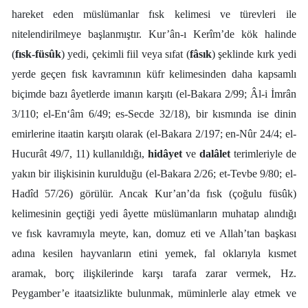
hareket eden müslümanlar fısk kelimesi ve türevleri ile
nitelendirilmeye başlanmıştır. Kur’ân-ı Kerîm’de kök halinde
(
fısk-füsûk
) yedi, çekimli fiil veya sıfat (
fâsık
) şeklinde kırk yedi
yerde geçen fısk kavramının küfr kelimesinden daha kapsamlı
biçimde bazı âyetlerde imanın karşıtı (el-Bakara 2/99; Âl-i İmrân
3/110; el-En‘âm 6/49; es-Secde 32/18), bir kısmında ise dinin
emirlerine itaatin karşıtı olarak (el-Bakara 2/197; en-Nûr 24/4; el-
Hucurât 49/7, 11) kullanıldığı,
hidâyet
ve
dalâlet
terimleriyle de
yakın bir ilişkisinin kurulduğu (el-Bakara 2/26; et-Tevbe 9/80; el-
Hadîd 57/26) görülür. Ancak Kur’an’da fısk (çoğulu füsûk)
kelimesinin geçtiği yedi âyette müslümanların muhatap alındığı
ve fısk kavramıyla meyte, kan, domuz eti ve Allah’tan başkası
adına kesilen hayvanların etini yemek, fal oklarıyla kısmet
aramak, borç ilişkilerinde karşı tarafa zarar vermek, Hz.
Peygamber’e itaatsizlikte bulunmak, müminlerle alay etmek ve