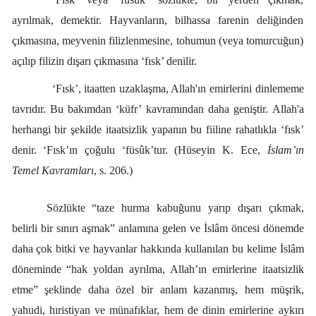
ayrılmak, demektir. Hayvanların, bilhassa farenin deliğinden
çıkmasına, meyvenin filizlenmesine, tohumun (veya tomurcuğun)
açılıp filizin dışarı çıkmasına ‘fısk’ denilir.
‘Fısk’, itaatten uzaklaşma, Allah'ın emirlerini dinlememe
tavrıdır. Bu bakımdan ‘küfr’ kavramından daha geniştir. Allah'a
herhangi bir şekilde itaatsizlik yapanın bu fiiline rahatlıkla ‘fısk’
denir. ‘Fısk’ın çoğulu ‘füsûk’tur. (Hüseyin K. Ece,
İslam’ın
Temel Kavramları
, s. 206.)
Sözlükte “taze hurma kabuğunu yarıp dışarı çıkmak,
belirli bir sınırı aşmak” anlamına gelen ve İslâm öncesi dönemde
daha çok bitki ve hayvanlar hakkında kullanılan bu kelime İslâm
döneminde “hak yoldan ayrılma, Allah’ın emirlerine itaatsizlik
etme” şeklinde daha özel bir anlam kazanmış, hem müşrik,
yahudi, hıristiyan ve münafıklar, hem de dinin emirlerine aykırı