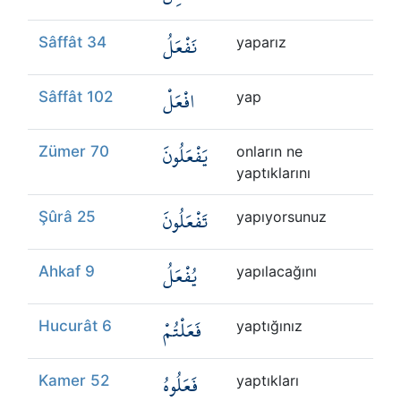
نَفْعَلُ
Sâffât 34
yaparız
افْعَلْ
Sâffât 102
yap
يَفْعَلُونَ
Zümer 70
onların ne
yaptıklarını
تَفْعَلُونَ
Şûrâ 25
yapıyorsunuz
يُفْعَلُ
Ahkaf 9
yapılacağını
فَعَلْتُمْ
Hucurât 6
yaptığınız
فَعَلُوهُ
Kamer 52
yaptıkları