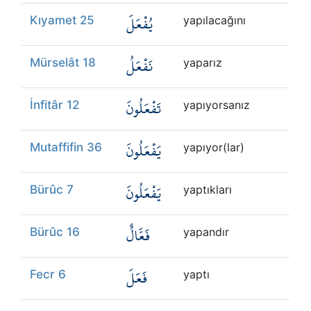
يُفْعَلَ
Kıyamet 25
yapılacağını
نَفْعَلُ
Mürselât 18
yaparız
تَفْعَلُونَ
İnfitâr 12
yapıyorsanız
يَفْعَلُونَ
Mutaffifin 36
yapıyor(lar)
يَفْعَلُونَ
Bürûc 7
yaptıkları
فَعَّالٌ
Bürûc 16
yapandır
فَعَلَ
Fecr 6
yaptı