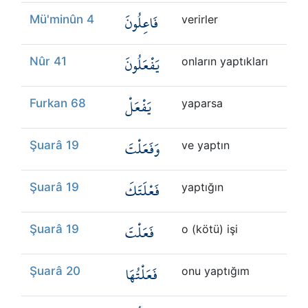
فَاعِلُونَ
Mü'minûn 4
verirler
يَفْعَلُونَ
Nûr 41
onların yaptıkları
يَفْعَلْ
Furkan 68
yaparsa
وَفَعَلْتَ
Şuarâ 19
ve yaptın
فَعْلَتَكَ
Şuarâ 19
yaptığın
فَعَلْتَ
Şuarâ 19
o (kötü) işi
فَعَلْتُهَا
Şuarâ 20
onu yaptığım