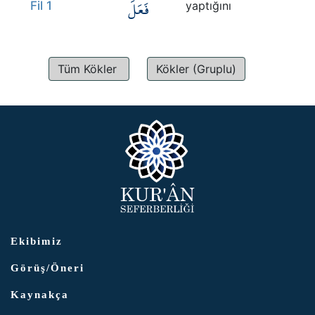
فَعَلَ
Fil 1
yaptığını
Tüm Kökler
Kökler (Gruplu)
Ekibimiz
Görüş/Öneri
Kaynakça