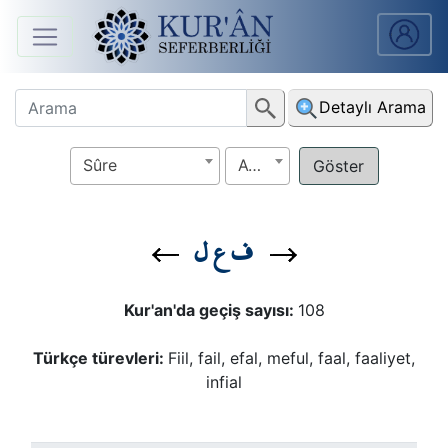
Anasayfa
Detaylı Arama
Sûreler
Sûre
Ayet
Arapça
Ders
ف ع ل
V.
Ders
Kur'an'da geçiş sayısı:
108
Notları
Türkçe türevleri:
Fiil, fail, efal, meful, faal, faaliyet,
Kur'ân
infial
Seferberliği