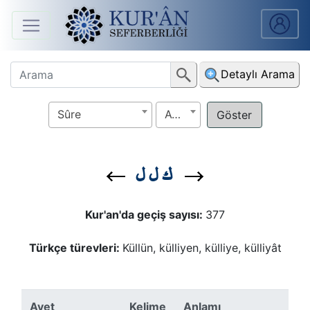
Anasayfa
Detaylı Arama
Sûreler
Sûre
Ayet
Arapça
Ders
ك ل ل
V.
Ders
Kur'an'da geçiş sayısı:
377
Notları
Türkçe türevleri:
Küllün, külliyen, külliye, külliyât
Kur'ân
Seferberliği
Ayet
Kelime
Anlamı