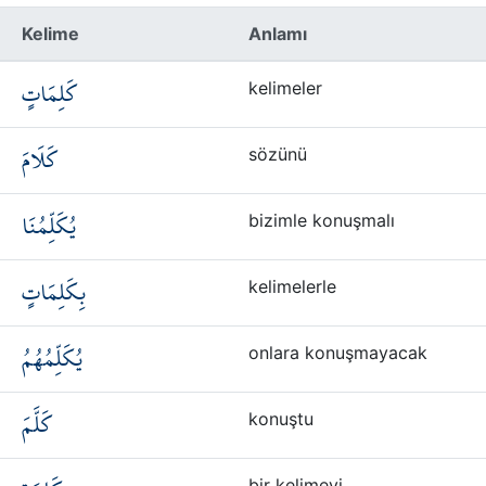
Kelime
Anlamı
كَلِمَاتٍ
kelimeler
كَلَامَ
sözünü
يُكَلِّمُنَا
bizimle konuşmalı
بِكَلِمَاتٍ
kelimelerle
يُكَلِّمُهُمُ
onlara konuşmayacak
كَلَّمَ
konuştu
bir kelimeyi