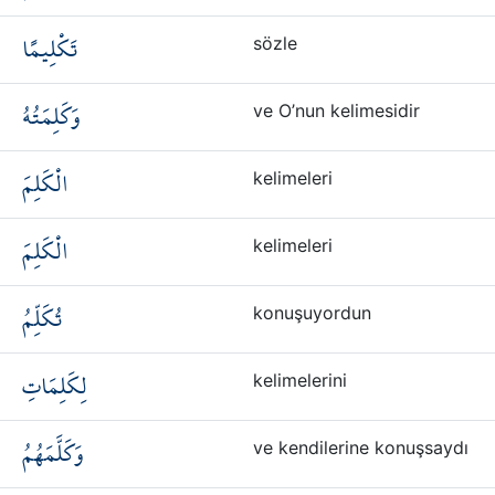
تَكْلِيمًا
sözle
وَكَلِمَتُهُ
ve O’nun kelimesidir
الْكَلِمَ
kelimeleri
الْكَلِمَ
kelimeleri
تُكَلِّمُ
konuşuyordun
لِكَلِمَاتِ
kelimelerini
وَكَلَّمَهُمُ
ve kendilerine konuşsaydı