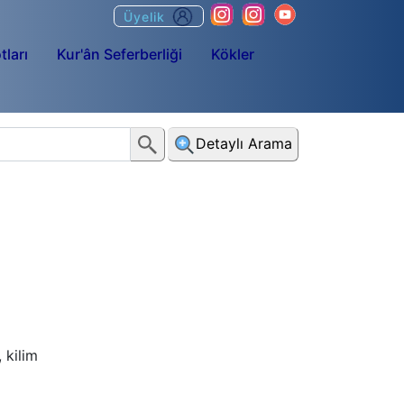
Üyelik
tları
Kur'ân Seferberliği
Kökler
Detaylı Arama
 kilim