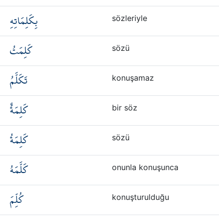
بِكَلِمَاتِهِ
sözleriyle
كَلِمَتُ
sözü
تَكَلَّمُ
konuşamaz
كَلِمَةٌ
bir söz
كَلِمَةُ
sözü
كَلَّمَهُ
onunla konuşunca
كُلِّمَ
konuşturulduğu