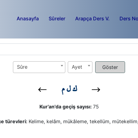
Anasayfa
Sûreler
Arapça Ders V.
Ders No
Sûre
Ayet
ك ل م
Kur'an'da geçiş sayısı:
75
e türevleri:
Kelime, kelâm, mükâleme, tekellüm, mütekellim,