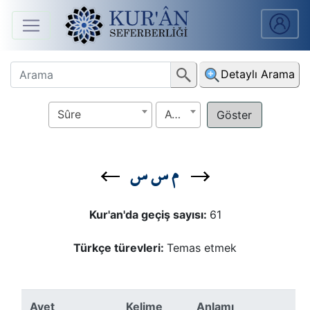
Anasayfa
Detaylı Arama
Sûreler
Sûre
Ayet
Arapça
Ders
م س س
V.
Ders
Kur'an'da geçiş sayısı:
61
Notları
Türkçe türevleri:
Temas etmek
Kur'ân
Seferberliği
Ayet
Kelime
Anlamı