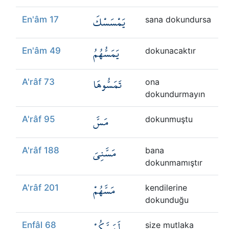
يَمْسَسْكَ
En'âm 17
sana dokundursa
يَمَسُّهُمُ
En'âm 49
dokunacaktır
تَمَسُّوهَا
A'râf 73
ona
dokundurmayın
مَسَّ
A'râf 95
dokunmuştu
مَسَّنِيَ
A'râf 188
bana
dokunmamıştır
مَسَّهُمْ
A'râf 201
kendilerine
dokunduğu
لَمَسَّكُمْ
Enfâl 68
size mutlaka