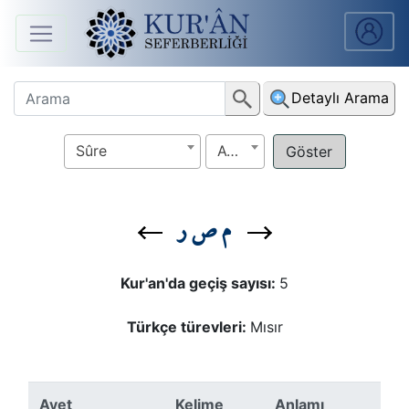
Anasayfa
Detaylı Arama
Sûreler
Sûre
Ayet
Arapça
Ders
م ص ر
V.
Ders
Kur'an'da geçiş sayısı:
5
Notları
Türkçe türevleri:
Mısır
Kur'ân
Seferberliği
Ayet
Kelime
Anlamı