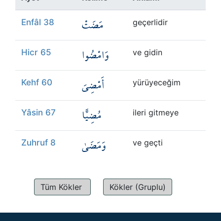
Kökler
مَضَتْ
Enfâl 38
geçerlidir
Üyelik
وَامْضُوا
Hicr 65
ve gidin
أَمْضِيَ
Kehf 60
yürüyeceğim
مُضِيًّا
Yâsin 67
ileri gitmeye
وَمَضَىٰ
Zuhruf 8
ve geçti
Tüm Kökler
Kökler (Gruplu)