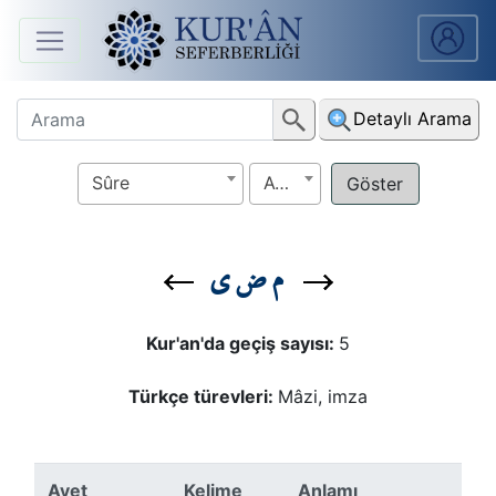
Anasayfa
Detaylı Arama
Sûreler
Sûre
Ayet
Arapça
Ders
م ض ي
V.
Ders
Kur'an'da geçiş sayısı:
5
Notları
Türkçe türevleri:
Mâzi, imza
Kur'ân
Seferberliği
Ayet
Kelime
Anlamı