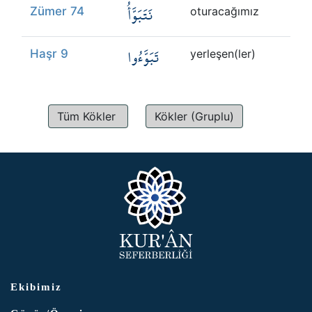
نَتَبَوَّأُ
Zümer 74
oturacağımız
تَبَوَّءُوا
Haşr 9
yerleşen(ler)
Tüm Kökler
Kökler (Gruplu)
Ekibimiz