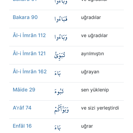
وَبَاءُوا
Kökler
فَبَاءُوا
Bakara 90
uğradılar
Üyelik
وَبَاءُوا
Âl-i İmrân 112
ve uğradılar
تُبَوِّئُ
Âl-i İmrân 121
ayrılmıştın
بَاءَ
Âl-i İmrân 162
uğrayan
تَبُوءَ
Mâide 29
sen yüklenip
وَبَوَّأَكُمْ
A'râf 74
ve sizi yerleştirdi
بَاءَ
Enfâl 16
uğrar