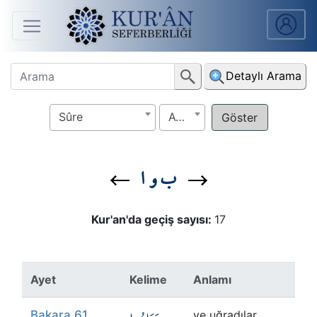
Anasayfa
Detaylı Arama
Sûreler
Sûre
Ayet
Arapça
Ders
ب و ا
V.
Ders
Kur'an'da geçiş sayısı:
17
Notları
Kur'ân
Ayet
Kelime
Anlamı
Seferberliği
Bakara 61
ve uğradılar