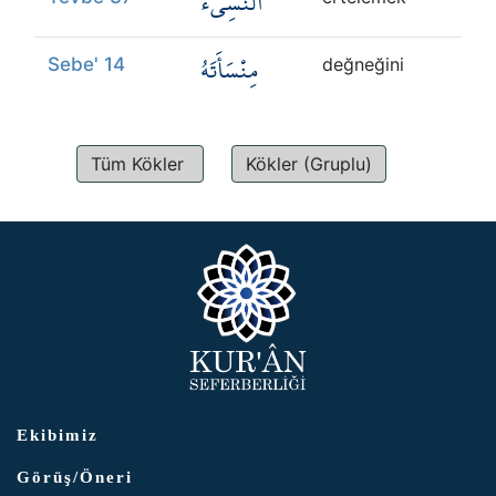
النَّسِيءُ
Kökler
مِنْسَأَتَهُ
Sebe' 14
değneğini
Üyelik
Tüm Kökler
Kökler (Gruplu)
Ekibimiz
Görüş/Öneri