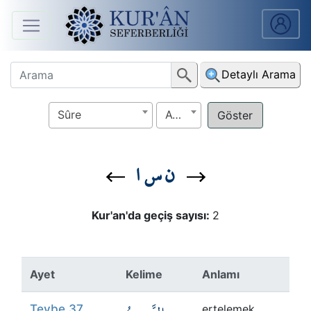
Anasayfa
Detaylı Arama
Sûreler
Sûre
Ayet
Arapça
Ders
ن س ا
V.
Ders
Kur'an'da geçiş sayısı:
2
Notları
Kur'ân
Ayet
Kelime
Anlamı
Seferberliği
Tevbe 37
ertelemek