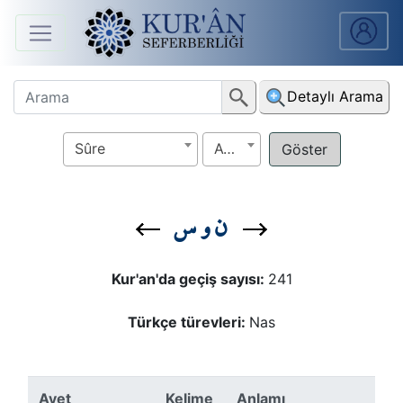
Anasayfa
Detaylı Arama
Sûreler
Sûre
Ayet
Arapça
Ders
ن و س
V.
Ders
Kur'an'da geçiş sayısı:
241
Notları
Türkçe türevleri:
Nas
Kur'ân
Seferberliği
Ayet
Kelime
Anlamı