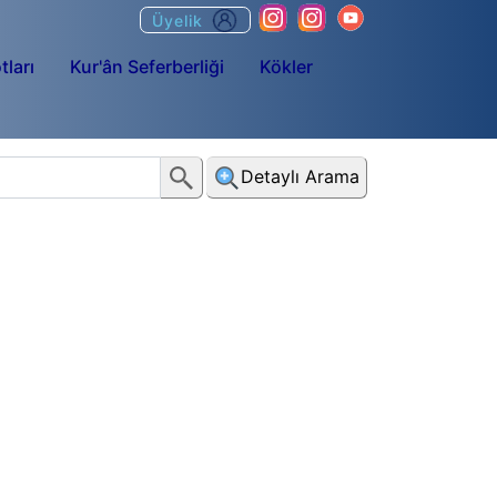
Üyelik
tları
Kur'ân Seferberliği
Kökler
Detaylı Arama