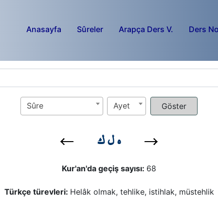
Anasayfa
Sûreler
Arapça Ders V.
Ders No
Sûre
Ayet
ه ل ك
Kur'an'da geçiş sayısı:
68
Türkçe türevleri:
Helâk olmak, tehlike, istihlak, müstehlik