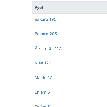
Ayet
Bakara 195
Bakara 205
Âl-i İmrân 117
Nisâ 176
Mâide 17
En'âm 6
En'âm 6