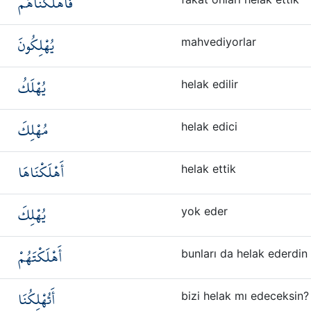
فَأَهْلَكْنَاهُمْ
يُهْلِكُونَ
mahvediyorlar
يُهْلَكُ
helak edilir
مُهْلِكَ
helak edici
أَهْلَكْنَاهَا
helak ettik
يُهْلِكَ
yok eder
أَهْلَكْتَهُمْ
bunları da helak ederdin
أَتُهْلِكُنَا
bizi helak mı edeceksin?