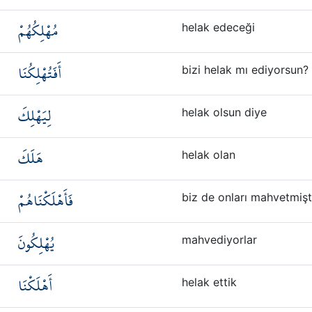
مُهْلِكُهُمْ
helak edeceği
أَفَتُهْلِكُنَا
bizi helak mı ediyorsun?
لِيَهْلِكَ
helak olsun diye
هَلَكَ
helak olan
فَأَهْلَكْنَاهُمْ
biz de onları mahvetmişt
يُهْلِكُونَ
mahvediyorlar
أَهْلَكْنَا
helak ettik