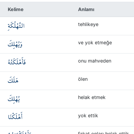
Kelime
Anlamı
التَّهْلُكَةِ
tehlikeye
وَيُهْلِكَ
ve yok etmeğe
فَأَهْلَكَتْهُ
onu mahveden
هَلَكَ
ölen
يُهْلِكَ
helak etmek
أَهْلَكْنَا
yok ettik
fakat onları helak ettik