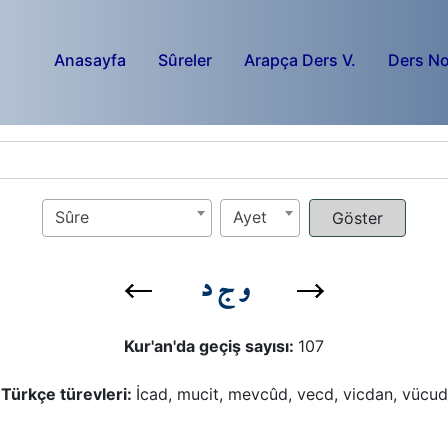
Anasayfa
Sûreler
Arapça Ders V.
Ders No
Sûre
Ayet
و ج د
Kur'an'da geçiş sayısı:
107
Türkçe türevleri:
İcad, mucit, mevcûd, vecd, vicdan, vücud