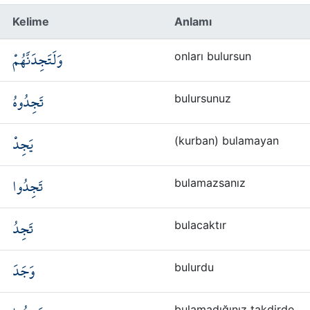
Kelime
Anlamı
وَلَتَجِدَنَّهُمْ
onları bulursun
تَجِدُوهُ
bulursunuz
يَجِدْ
(kurban) bulamayan
تَجِدُوا
bulamazsanız
تَجِدُ
bulacaktır
وَجَدَ
bulurdu
bulamadığınız takdirde