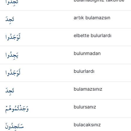
تَجِدُوا
تَجِدَ
artık bulamazsın
لَوَجَدُوا
elbette bulurlardı
يَجِدُوا
bulunmadan
لَوَجَدُوا
bulurlardı
تَجِدَ
bulamazsınız
وَجَدْتُمُوهُمْ
bulursanız
سَتَجِدُونَ
bulacaksınız