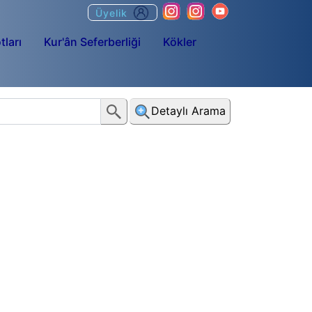
Üyelik
tları
Kur'ân Seferberliği
Kökler
Detaylı Arama