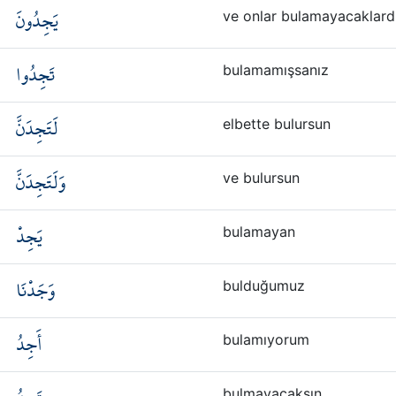
يَجِدُونَ
ve onlar bulamayacaklard
تَجِدُوا
bulamamışsanız
لَتَجِدَنَّ
elbette bulursun
وَلَتَجِدَنَّ
ve bulursun
يَجِدْ
bulamayan
وَجَدْنَا
bulduğumuz
أَجِدُ
bulamıyorum
bulmayacaksın