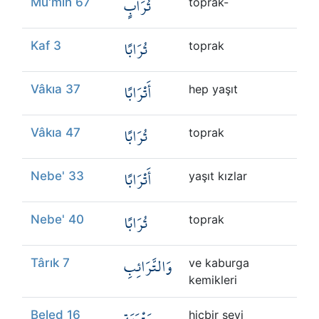
تُرَابٍ
Mü'min 67
toprak-
تُرَابًا
Kaf 3
toprak
أَتْرَابًا
Vâkıa 37
hep yaşıt
تُرَابًا
Vâkıa 47
toprak
أَتْرَابًا
Nebe' 33
yaşıt kızlar
تُرَابًا
Nebe' 40
toprak
وَالتَّرَائِبِ
Târık 7
ve kaburga
kemikleri
مَتْرَبَةٍ
Beled 16
hiçbir şeyi