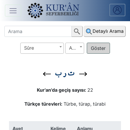
Anasayfa
Detaylı Arama
Sûreler
Sûre
Ayet
Arapça
Ders
ت ر ب
V.
Ders
Kur'an'da geçiş sayısı:
22
Notları
Türkçe türevleri:
Türbe, türap, türabi
Kur'ân
Seferberliği
Ayet
Kelime
Anlamı