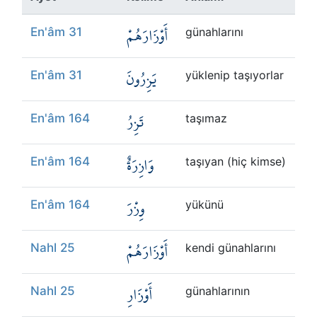
Kökler
أَوْزَارَهُمْ
En'âm 31
günahlarını
Üyelik
يَزِرُونَ
En'âm 31
yüklenip taşıyorlar
تَزِرُ
En'âm 164
taşımaz
وَازِرَةٌ
En'âm 164
taşıyan (hiç kimse)
وِزْرَ
En'âm 164
yükünü
أَوْزَارَهُمْ
Nahl 25
kendi günahlarını
أَوْزَارِ
Nahl 25
günahlarının