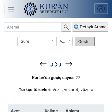
Anasayfa
Detaylı Arama
Sûreler
Sûre
Ayet
Arapça
Ders
و ز ر
V.
Ders
Kur'an'da geçiş sayısı:
27
Notları
Türkçe türevleri:
Vezir, vezaret, vüzera
Kur'ân
Seferberliği
Ayet
Kelime
Anlamı