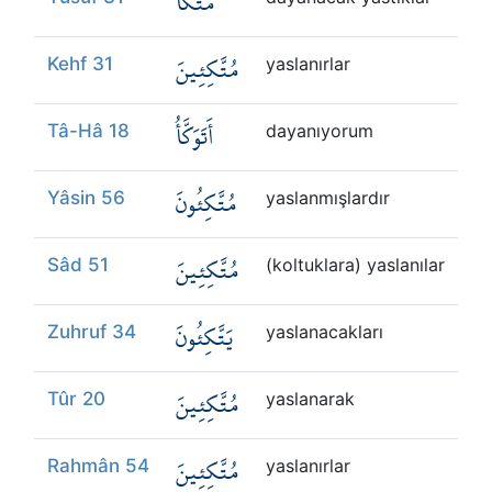
مُتَّكَأً
Kökler
مُتَّكِئِينَ
Kehf 31
yaslanırlar
Üyelik
أَتَوَكَّأُ
Tâ-Hâ 18
dayanıyorum
مُتَّكِئُونَ
Yâsin 56
yaslanmışlardır
مُتَّكِئِينَ
Sâd 51
(koltuklara) yaslanılar
يَتَّكِئُونَ
Zuhruf 34
yaslanacakları
مُتَّكِئِينَ
Tûr 20
yaslanarak
مُتَّكِئِينَ
Rahmân 54
yaslanırlar