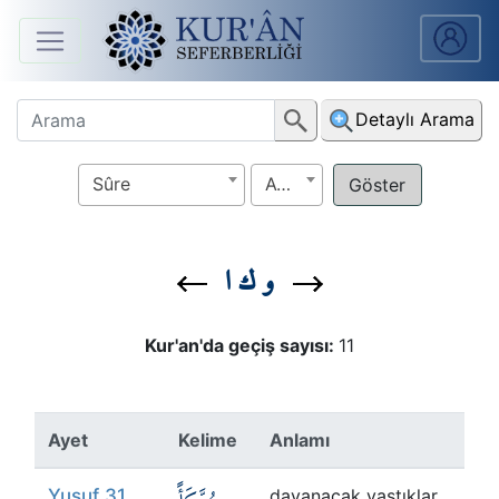
Anasayfa
Detaylı Arama
Sûreler
Sûre
Ayet
Arapça
Ders
و ك ا
V.
Ders
Kur'an'da geçiş sayısı:
11
Notları
Kur'ân
Ayet
Kelime
Anlamı
Seferberliği
Yusuf 31
dayanacak yastıklar