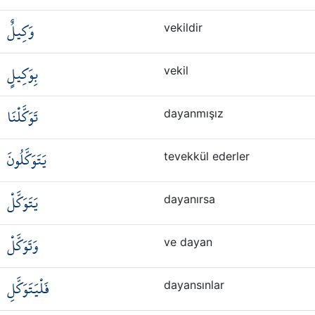
وَكِيلٌ
vekildir
بِوَكِيلٍ
vekil
تَوَكَّلْنَا
dayanmışız
يَتَوَكَّلُونَ
tevekkül ederler
يَتَوَكَّلْ
dayanırsa
وَتَوَكَّلْ
ve dayan
فَلْيَتَوَكَّلِ
dayansınlar