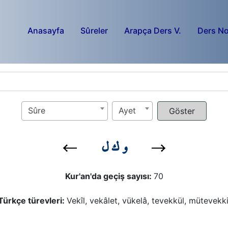
Anasayfa
Sûreler
Arapça Ders V.
Ders No
Sûre
Ayet
و ك ل
Kur'an'da geçiş sayısı:
70
Türkçe türevleri:
Vekîl, vekâlet, vükelâ, tevekkül, mütevekki