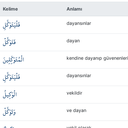
Kelime
Anlamı
فَلْيَتَوَكَّلِ
dayansınlar
فَتَوَكَّلْ
dayan
الْمُتَوَكِّلِينَ
kendine dayanıp güvenenler
فَلْيَتَوَكَّلِ
dayansınlar
الْوَكِيلُ
vekildir
وَتَوَكَّلْ
ve dayan
vekil olarak