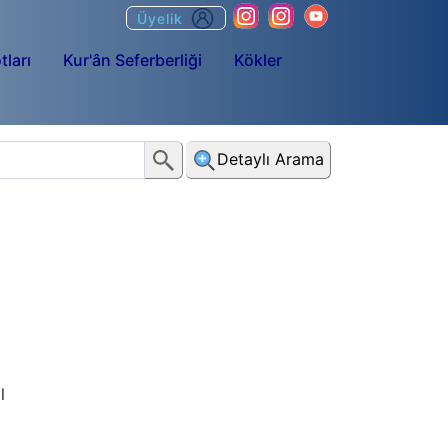
Üyelik
tları
Kur'ân Seferberliği
Kökler
Detaylı Arama
l