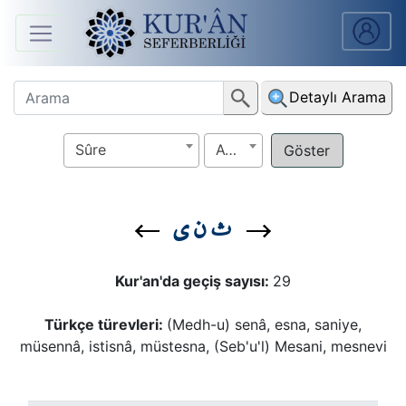
Anasayfa
Detaylı Arama
Sûreler
Sûre
Ayet
Arapça
Ders
ث ن ي
V.
Ders
Kur'an'da geçiş sayısı:
29
Notları
Türkçe türevleri:
(Medh-u) senâ, esna, saniye,
Kur'ân
müsennâ, istisnâ, müstesna, (Seb'u'l) Mesani, mesnevi
Seferberliği