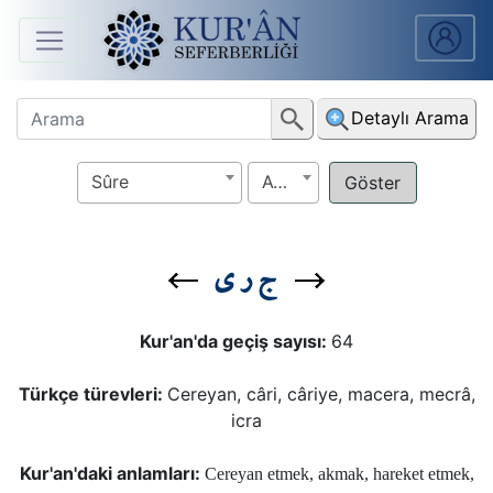
Anasayfa
Detaylı Arama
Sûreler
Sûre
Ayet
Arapça
Ders
ج ر ي
V.
Ders
Kur'an'da geçiş sayısı:
64
Notları
Türkçe türevleri:
Cereyan, câri, câriye, macera, mecrâ,
Kur'ân
icra
Seferberliği
Kur'an'daki anlamları:
Cereyan etmek, akmak, hareket etmek,