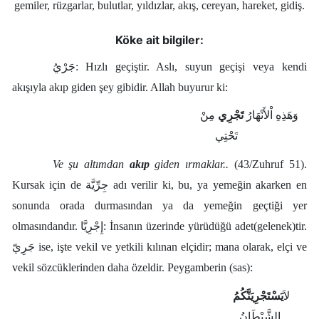
gemiler, rüzgarlar, bulutlar, yıldızlar, akış, cereyan, hareket, gidiş.
Kökler
Köke ait bilgiler:
Üyelik
جَرْيُ: Hızlı geçiştir. Aslı, suyun geçişi veya kendi
akışıyla akıp giden şey gibidir. Allah buyurur ki:
وَهَذِهِ اْلأَنْهَارُ
تَجْرِي
مِنْ
تَحْتِي
Ve şu altımdan
akıp
giden ırmaklar..
(43/Zuhruf 51).
Kursak için de جِرِّيَّة adı verilir ki, bu, ya yemeğin akarken en
sonunda orada durmasından ya da yemeğin geçtiği yer
olmasındandır. إِجْرِيَّا: İnsanın üzerinde yürüdüğü adet(gelenek)tir.
جَرِيّ ise, işte vekil ve yetkili kılınan elçidir; mana olarak, elçi ve
vekil sözcüklerinden daha özeldir. Peygamberin (sas):
لاَ
يَسْتَجْرِيَنَّكُمُ
الشَّيْطَانُ