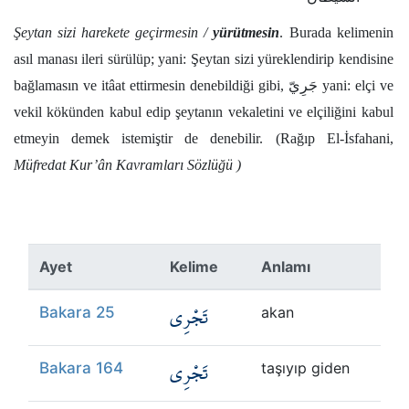
Şeytan sizi harekete geçirmesin /
yürütmesin
. Burada kelimenin
asıl manası ileri sürülüp; yani: Şeytan sizi yüreklendirip kendisine
bağlamasın ve itâat ettirmesin denebildiği gibi, جَرِيّ yani: elçi ve
vekil kökünden kabul edip şeytanın vekaletini ve elçiliğini kabul
etmeyin demek istemiştir de denebilir. (Rağıp El-İsfahani,
Müfredat Kur’ân Kavramları Sözlüğü )
Ayet
Kelime
Anlamı
تَجْرِي
Bakara 25
akan
تَجْرِي
Bakara 164
taşıyıp giden