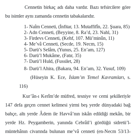
Cennetin birkaç adı daha vardır. Bazı tefsircilere göre
bu isimler aynı zamanda cennetin tabakalarıdır.
1- Naîm Cenneti, (İnfitar, 13. Mutaffifîn, 22. Şuara, 85)
2- Adn Cenneti, (Beyyine, 8. Ra’d, 23. Nahl, 31)
3- Firdevs Cenneti, (Kehf, 107. Mü’minûn, 11)
4- Me’vâ Cenneti, (Secde, 19. Necm, 15)
5- Darü’s Selâm, (Yunus, 25. En’am, 127)
6- Darü’l Mukâme, (Fatır, 35)
7- Darü’l Huld, (Fussilet, 28)
8- Darü’l Ahira, (Bakara, 94. En’am, 32. Yusuf, 109)
(Hüseyin K. Ece,
İslam’ın Temel Kavramları
, s.
116)
Kur’ân-ı Kerîm’de müfred, tesniye ve cemi şekilleriyle
147 defa geçen cennet kelimesi yirmi beş yerde dünyadaki bağ
bahçe, altı yerde Âdem ile Havvâ’nın iskân edildiği mekân, bir
yerde Hz. Peygamberin, yanında Cebrâil’i gördüğü sidretü’l-
müntehânın civarında bulunan me’vâ cenneti (en-Necm 53/13-