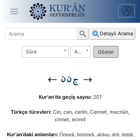
Anasayfa
Detaylı Arama
Sûreler
Sûre
Ayet
Arapça
Ders
ج ن ن
V.
Ders
Kur'an'da geçiş sayısı:
201
Notları
Türkçe türevleri:
Cin, can, cenîn, Cennet, mecnûn,
Kur'ân
cinnet, ecinnî
Seferberliği
Kur'an'daki anlamları:
Örtmek, bürümek, akılsız, deli, örtülü