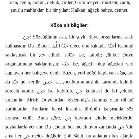
olan, cenin, cünun, delilik, cinler: Görülmeyen, müstetir, canlı,
Kökler
şuurlu mahluklar, bir tür yılan; Kalkan, ağaçlı bahçe, cennet.
Üyelik
Köke ait bilgiler:
جِنّ:
Sözcüğünün aslı, bir şeyin duyu organlarına saklı
kalmasıdır. Bu kökten جَنَّهُ اللَّيْل Gece onu sakladı, أَجَنَّهُ Kendini
saklayacak bir şey edindi. جَنَان ise, kalptir; çünkü: Duyu
organlarından saklanmıştır. جَنَّة ise, ağaçlı olup ağaçları yeri
kaplayan her bahçeye denir. Bazen, yeri göğü kaplayan ağaçlara
da جَنَّة adı verilir. جَنِين ise, çocuğun annesinin karnında kaldığı
sürecin adıdır. جَنِن ise, kabirdir. جِن kelimesi de iki şekilde
kullanılır. Birisi: Duyulardan gizlenmiş/saklanmış olan rûhânî
varlıklardır. Bunların hepsi insanlık türünün karşısında söz
konusu edilir. Buna göre, جِن kavramı içinde, meleklerde
şeytanlarda yer alır. Bu açıdan, her melek aynı zamanda جِن ’dir,
ama her جِن melek değildir. Ebû Sâlih, bu anlamını baz alarak: