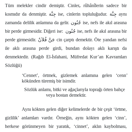
Tüm melekler cindir demiştir. Cinler
,
rûhânîlerin sadece bir
kısmıdır da denmiştir. جِنَّة ise, cinlerin topluluğudur. جِنَّة aynı
zamanda delilik anlamına da gelir. جُنُون ise, nefs ile akıl arasına
bir perde girmesidir.
Diğeri ise: جُنُون ise, nefs ile akıl arasına bir
perde girmesidir. جَنَّ فُلاَنٌ cin çarptı demektir. Öte yandan nefsi
ile aklı arasına perde girdi, bundan dolayı aklı karıştı da
denmektedir. (Rağıb El-İsfahani, Müfredat Kur’an Kavramları
Sözlüğü)
‘Cennet’, örtmek, gizlemek anlamına gelen ‘cenn’
kökünden türemiş bir isimdir.
Sözlük anlamı, bitki ve ağaçlarıyla toprağı örten bahçe
veya bostan demektir.
Aynı kökten gelen diğer kelimelerde de bir çeşit ‘örtme,
gizlilik’ anlamları vardır. Örneğin, aynı kökten gelen ‘cinn’,
herkese görünmeyen bir yaratık, ‘cinnet’, aklın kaybolması,