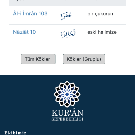
Kökler
حُفْرَةٍ
Âl-i İmrân 103
bir çukurun
Üyelik
الْحَافِرَةِ
Nâziât 10
eski halimize
Tüm Kökler
Kökler (Gruplu)
Ekibimiz