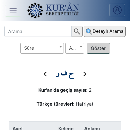
Anasayfa
Detaylı Arama
Sûreler
Sûre
Ayet
Arapça
Ders
ح ف ر
V.
Ders
Kur'an'da geçiş sayısı:
2
Notları
Türkçe türevleri:
Hafriyat
Kur'ân
Seferberliği
Ayet
Kelime
Anlamı