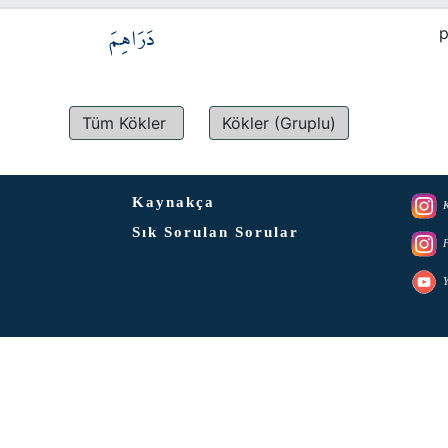
دَرَاهِمَ
p
Tüm Kökler
Kökler (Gruplu)
Kaynakça
K
Sık Sorulan Sorular
F
Y