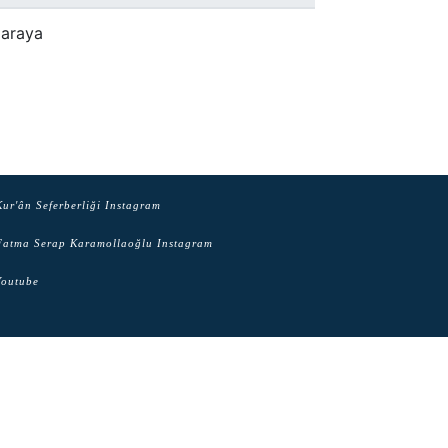
araya
ur'ân Seferberliği Instagram
atma Serap Karamollaoğlu Instagram
outube