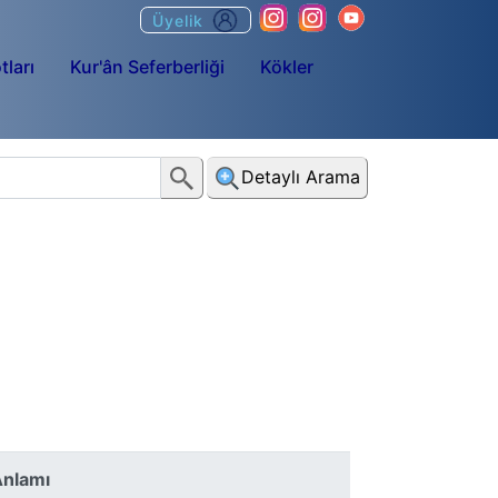
Üyelik
tları
Kur'ân Seferberliği
Kökler
Detaylı Arama
nlamı