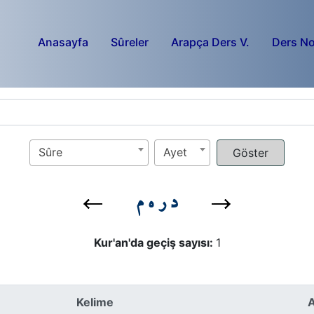
Anasayfa
Sûreler
Arapça Ders V.
Ders No
Sûre
Ayet
د ر ه م
Kur'an'da geçiş sayısı:
1
Kelime
A