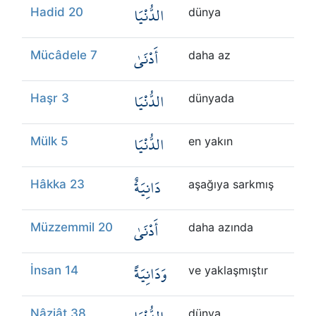
الدُّنْيَا
Hadid 20
dünya
أَدْنَىٰ
Mücâdele 7
daha az
الدُّنْيَا
Haşr 3
dünyada
الدُّنْيَا
Mülk 5
en yakın
دَانِيَةٌ
Hâkka 23
aşağıya sarkmış
أَدْنَىٰ
Müzzemmil 20
daha azında
وَدَانِيَةً
İnsan 14
ve yaklaşmıştır
Nâziât 38
dünya