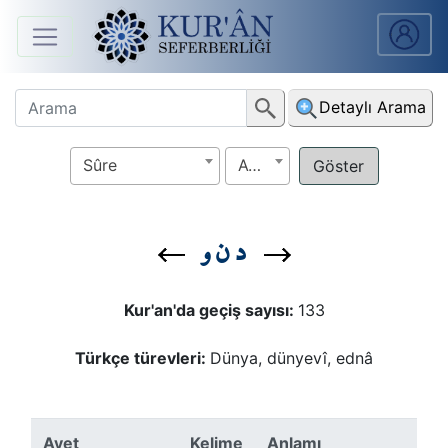
Anasayfa
Detaylı Arama
Sûreler
Sûre
Ayet
Arapça
Ders
د ن و
V.
Ders
Kur'an'da geçiş sayısı:
133
Notları
Türkçe türevleri:
Dünya, dünyevî, ednâ
Kur'ân
Seferberliği
Ayet
Kelime
Anlamı