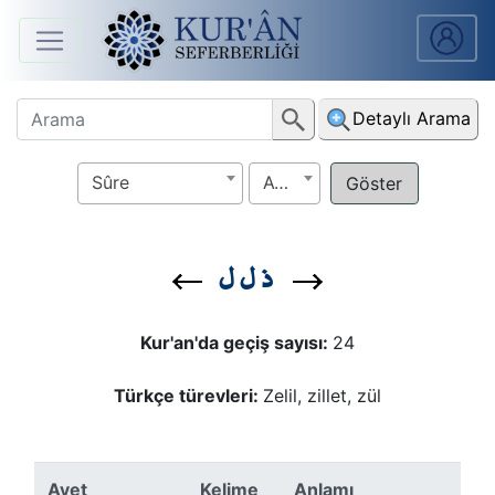
Anasayfa
Detaylı Arama
Sûreler
Sûre
Ayet
Arapça
Ders
ذ ل ل
V.
Ders
Kur'an'da geçiş sayısı:
24
Notları
Türkçe türevleri:
Zelil, zillet, zül
Kur'ân
Seferberliği
Ayet
Kelime
Anlamı