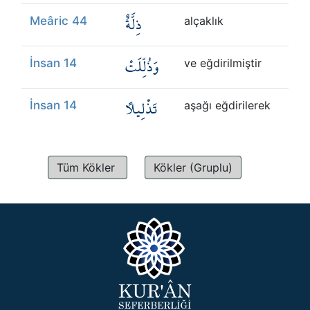
ذِلَّةٌ
Meâric 44
alçaklık
وَذُلِّلَتْ
İnsan 14
ve eğdirilmiştir
تَذْلِيلًا
İnsan 14
aşağı eğdirilerek
Tüm Kökler
Kökler (Gruplu)