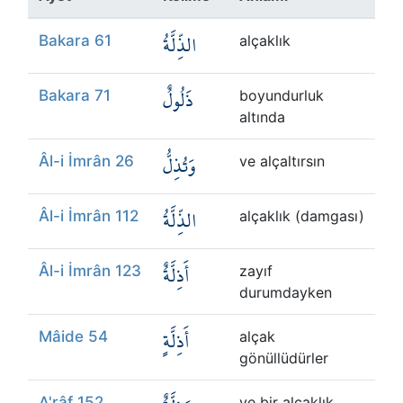
Kökler
الذِّلَّةُ
Bakara 61
alçaklık
Üyelik
ذَلُولٌ
Bakara 71
boyundurluk
altında
وَتُذِلُّ
Âl-i İmrân 26
ve alçaltırsın
الذِّلَّةُ
Âl-i İmrân 112
alçaklık (damgası)
أَذِلَّةٌ
Âl-i İmrân 123
zayıf
durumdayken
أَذِلَّةٍ
Mâide 54
alçak
gönüllüdürler
A'râf 152
ve bir alçaklık