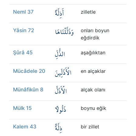
أَذِلَّةً
Neml 37
zilletle
وَذَلَّلْنَاهَا
Yâsin 72
onları boyun
eğdirdik
الذُّلِّ
Şûrâ 45
aşağılıktan
الْأَذَلِّينَ
Mücâdele 20
en alçaklar
الْأَذَلَّ
Münâfikûn 8
alçak olanı
ذَلُولًا
Mülk 15
boynu eğik
ذِلَّةٌ
Kalem 43
bir zillet