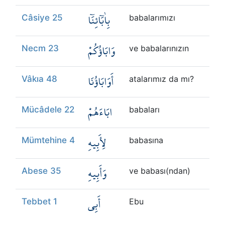
بِاٰبَٓائِنَٓا
Câsiye 25
babalarımızı
وَابَاؤُكُمْ
Necm 23
ve babalarınızın
أَوَابَاؤُنَا
Vâkıa 48
atalarımız da mı?
ابَاءَهُمْ
Mücâdele 22
babaları
لِأَبِيهِ
Mümtehine 4
babasına
وَأَبِيهِ
Abese 35
ve babası(ndan)
أَبِي
Tebbet 1
Ebu