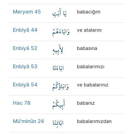
يَا أَبَتِ
Meryem 45
babacığım
وَابَاءَهُمْ
Enbiyâ 44
ve atalarını
لِأَبِيهِ
Enbiyâ 52
babasına
ابَاءَنَا
Enbiyâ 53
babalarımızı
وَابَاؤُكُمْ
Enbiyâ 54
ve babalarınız
أَبِيكُمْ
Hac 78
babanız
ابَائِنَا
Mü'minûn 24
babalarımızdan