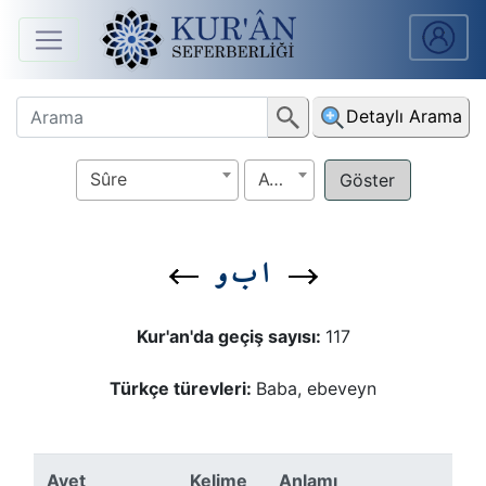
Anasayfa
Detaylı Arama
Sûreler
Sûre
Ayet
Arapça
Ders
ا ب و
V.
Ders
Kur'an'da geçiş sayısı:
117
Notları
Türkçe türevleri:
Baba, ebeveyn
Kur'ân
Seferberliği
Ayet
Kelime
Anlamı