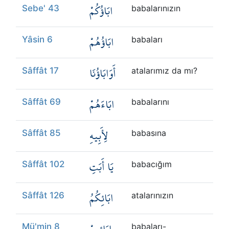
ابَاؤُكُمْ
Sebe' 43
babalarınızın
ابَاؤُهُمْ
Yâsin 6
babaları
أَوَابَاؤُنَا
Sâffât 17
atalarımız da mı?
ابَاءَهُمْ
Sâffât 69
babalarını
لِأَبِيهِ
Sâffât 85
babasına
يَا أَبَتِ
Sâffât 102
babacığım
ابَائِكُمُ
Sâffât 126
atalarınızın
Mü'min 8
babaları-