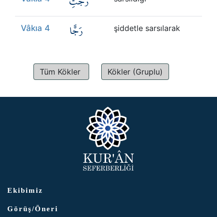
رُجَّتِ
Kökler
رَجًّا
Vâkıa 4
şiddetle sarsılarak
Üyelik
Tüm Kökler
Kökler (Gruplu)
Ekibimiz
Görüş/Öneri