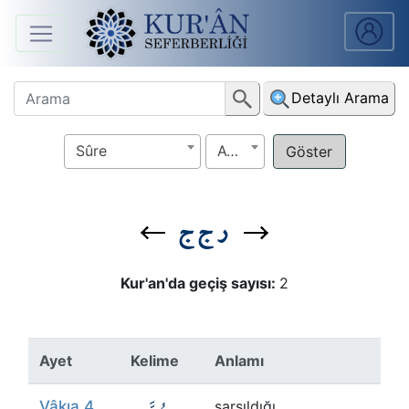
Anasayfa
Detaylı Arama
Sûreler
Sûre
Ayet
Arapça
Ders
ر ج ج
V.
Ders
Kur'an'da geçiş sayısı:
2
Notları
Kur'ân
Ayet
Kelime
Anlamı
Seferberliği
Vâkıa 4
sarsıldığı