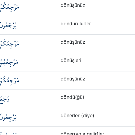
مَرْجِعُكُمْ
dönüşünüz
يُرْجَعُونَ
döndürülürler
مَرْجِعُكُمْ
dönüşünüz
مَرْجِعُهُمْ
dönüşleri
مَرْجِعُكُمْ
dönüşünüz
رَجَعَ
döndü(ğü)
يَرْجِعُونَ
dönerler (diye)
döner(yola gelir)ler