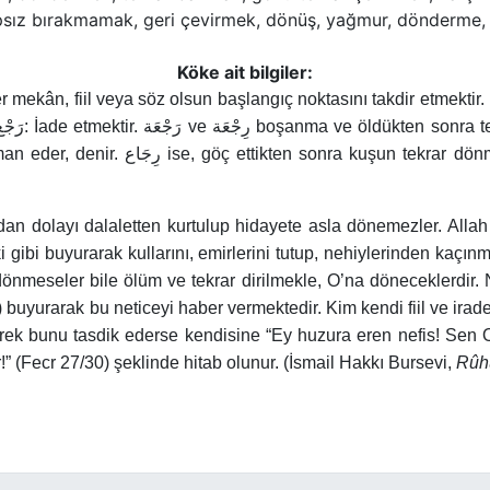
sız bırakmamak, geri çevirmek, dönüş, yağmur, dönderme, 
Köke ait bilgiler:
 mekân, fiil veya söz olsun başlangıç noktasını takdir etmektir. 
رَجْع
: İade etmektir.
رَجْعَة
ve
رِجْعَة
boşanma ve öldükten sonra tekr
iman eder, denir.
رِجَاع
ise, göç ettikten sonra kuşun tekrar dönm
an dolayı dalaletten kurtulup hidayete asla dönemezler. Allah Te
ki gibi buyurarak kullarını, emirlerini tutup, nehiylerinden kaç
 dönmeseler bile ölüm ve tekrar dirilmekle, O’na döneceklerdir. 
buyurarak bu neticeyi haber vermektedir. Kim kendi fiil ve irad
erek bunu tasdik ederse kendisine “Ey huzura eren nefis! Sen
!” (Fecr 27/30) şeklinde hitab olunur. (İsmail Hakkı Bursevi,
Rûhu