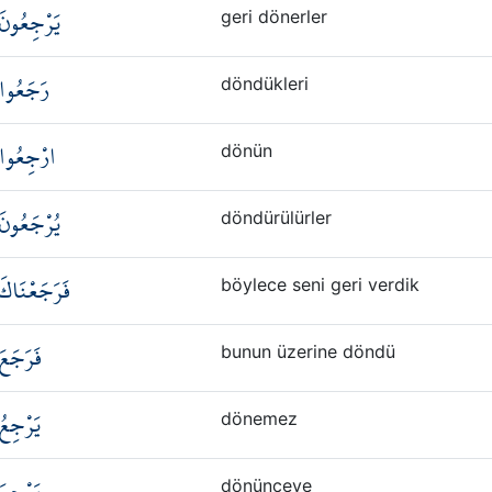
يَرْجِعُونَ
geri dönerler
رَجَعُوا
döndükleri
ارْجِعُوا
dönün
يُرْجَعُونَ
döndürülürler
فَرَجَعْنَاكَ
böylece seni geri verdik
فَرَجَعَ
bunun üzerine döndü
يَرْجِعُ
dönemez
يَرْجِعَ
dönünceye