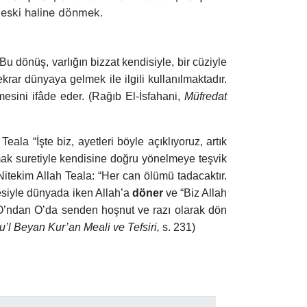
eski haline dönmek.
Bu dönüş, varlığın bizzat kendisiyle, bir cüziyle
ar dünyaya gelmek ile ilgili kullanılmaktadır.
esini ifâde eder. (Rağıb El-İsfahani,
Müfredat
ala “İşte biz, ayetleri böyle açıklıyoruz, artık
ınmak suretiyle kendisine doğru yönelmeye teşvik
Nitekim Allah Teala: “Her can ölümü tadacaktır.
esiyle dünyada iken Allah’a
döner
ve “Biz Allah
 O’ndan O’da senden hoşnut ve razı olarak dön
’l Beyan Kur’an Meali ve Tefsiri,
s. 231)