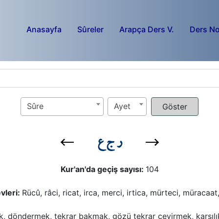
Anasayfa
Sûreler
Arapça Ders V.
Ders No
Sûre
Ayet
ر ج ع
Kur'an'da geçiş sayısı:
104
vleri:
Rücû, râci, ricat, irca, merci, irtica, mürteci, müracaat,
 döndermek, tekrar bakmak, gözü tekrar çevirmek, karşılıklı 