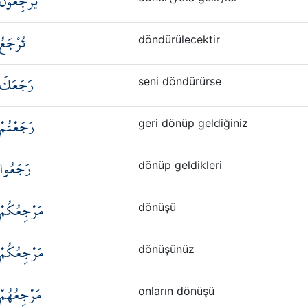
يَرْجِعُونَ
تُرْجَعُ
döndürülecektir
رَجَعَكَ
seni döndürürse
رَجَعْتُمْ
geri dönüp geldiğiniz
رَجَعُوا
dönüp geldikleri
مَرْجِعُكُمْ
dönüşü
مَرْجِعُكُمْ
dönüşünüz
مَرْجِعُهُمْ
onların dönüşü