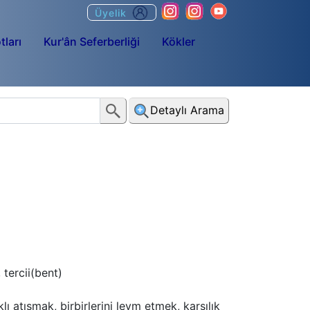
Üyelik
tları
Kur'ân Seferberliği
Kökler
Detaylı Arama
 tercii(bent)
atışmak, birbirlerini levm etmek, karşılık