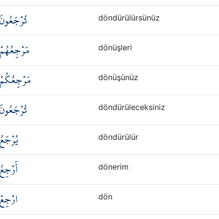
تُرْجَعُونَ
döndürülürsünüz
مَرْجِعُهُمْ
dönüşleri
مَرْجِعُكُمْ
dönüşünüz
تُرْجَعُونَ
döndürüleceksiniz
يُرْجَعُ
döndürülür
أَرْجِعُ
dönerim
ارْجِعْ
dön