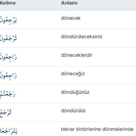
Kelime
Anlamı
يَرْجِعُونَ
dönecek
تُرْجَعُونَ
döndürüleceksiniz
رَاجِعُونَ
döneceklerdir
رَاجِعُونَ
döneceğiz
رَجَعْتُمْ
döndüğünüz
تُرْجَعُ
döndürülür
يَتَرَاجَعَا
tekrar birbirlerine dönmelerinde