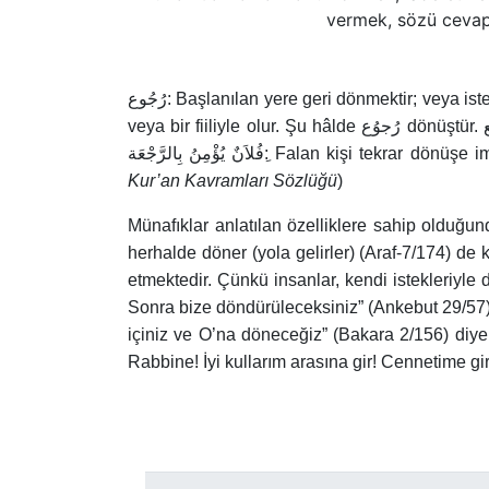
vermek, sözü cevap
رُجُوع
:
Başlanılan yere geri dönmektir; veya ister
veya bir fiiliyle olur. Şu hâlde
رُجوُع
dönüştür.
فُلاَنٌ يُؤْمِنُ بِالرَّجْعَة
ِ: Falan kişi tekrar dönüşe 
Kur’an Kavramları Sözlüğü
)
Münafıklar anlatılan özelliklere sahip olduğund
herhalde döner (yola gelirler) (Araf-7/174) de 
etmektedir. Çünkü insanlar, kendi istekleriyle
Sonra bize döndürüleceksiniz” (Ankebut 29/57) 
içiniz ve O’na döneceğiz” (Bakara 2/156) diy
Rabbine! İyi kullarım arasına gir! Cennetime gir