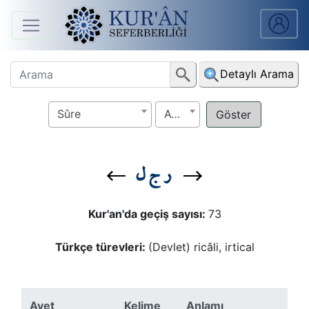
Anasayfa
Detaylı Arama
Sûreler
Sûre
Ayet
Arapça
Ders
ر ج ل
V.
Ders
Kur'an'da geçiş sayısı:
73
Notları
Türkçe türevleri:
(Devlet) ricâli, irtical
Kur'ân
Seferberliği
Ayet
Kelime
Anlamı