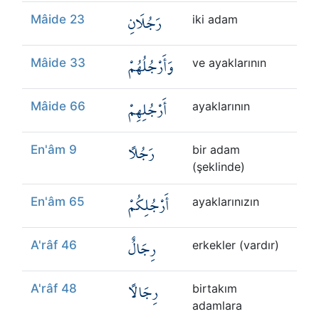
رَجُلَانِ
Mâide 23
iki adam
وَأَرْجُلُهُمْ
Mâide 33
ve ayaklarının
أَرْجُلِهِمْ
Mâide 66
ayaklarının
رَجُلًا
En'âm 9
bir adam
(şeklinde)
أَرْجُلِكُمْ
En'âm 65
ayaklarınızın
رِجَالٌ
A'râf 46
erkekler (vardır)
رِجَالًا
A'râf 48
birtakım
adamlara