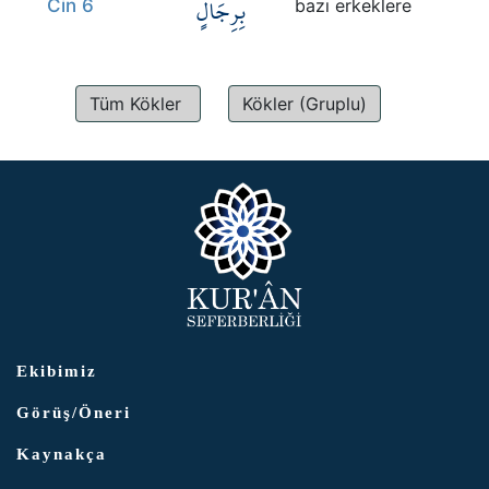
بِرِجَالٍ
Cin 6
bazı erkeklere
Tüm Kökler
Kökler (Gruplu)
Ekibimiz
Görüş/Öneri
Kaynakça