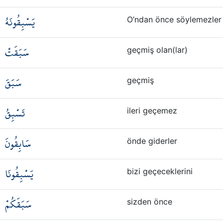
يَسْبِقُونَهُ
O’ndan önce söylemezler
سَبَقَتْ
geçmiş olan(lar)
سَبَقَ
geçmiş
تَسْبِقُ
ileri geçemez
سَابِقُونَ
önde giderler
يَسْبِقُونَا
bizi geçeceklerini
سَبَقَكُمْ
sizden önce