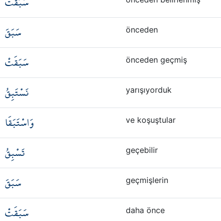
سَبَقَتْ
سَبَقَ
önceden
سَبَقَتْ
önceden geçmiş
نَسْتَبِقُ
yarışıyorduk
وَاسْتَبَقَا
ve koşuştular
تَسْبِقُ
geçebilir
سَبَقَ
geçmişlerin
سَبَقَتْ
daha önce