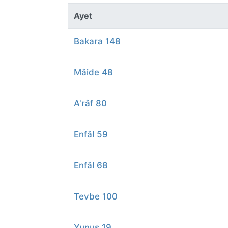
Ayet
Bakara 148
Mâide 48
A'râf 80
Enfâl 59
Enfâl 68
Tevbe 100
Yunus 19