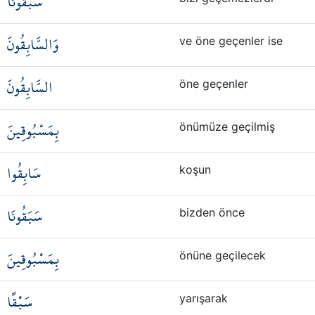
سَبَقُونَا
وَالسَّابِقُونَ
ve öne geçenler ise
السَّابِقُونَ
öne geçenler
بِمَسْبُوقِينَ
önümüze geçilmiş
سَابِقُوا
koşun
سَبَقُونَا
bizden önce
بِمَسْبُوقِينَ
önüne geçilecek
سَبْقًا
yarışarak