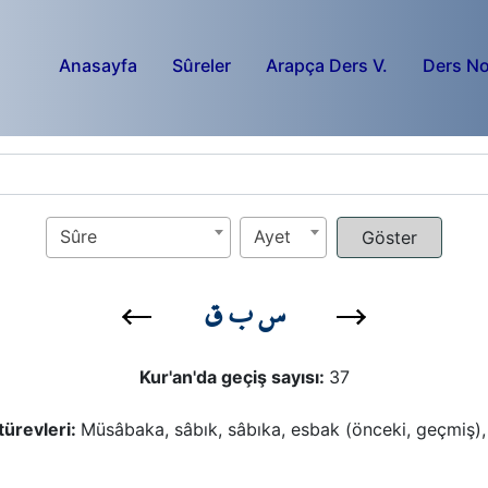
Anasayfa
Sûreler
Arapça Ders V.
Ders No
Sûre
Ayet
س ب ق
Kur'an'da geçiş sayısı:
37
türevleri:
Müsâbaka, sâbık, sâbıka, esbak (önceki, geçmiş)