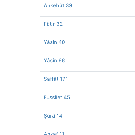
Ankebût 39
Fâtır 32
Yâsin 40
Yâsin 66
Sâffât 171
Fussilet 45
Şûrâ 14
Ahkaf 11