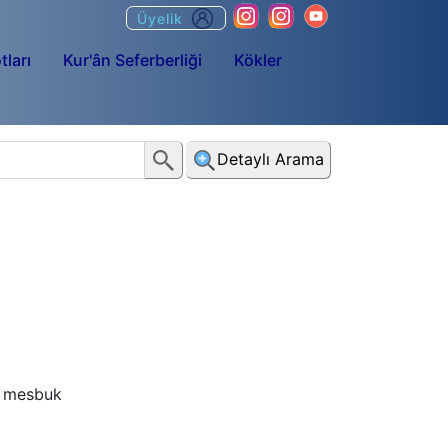
Üyelik
tları
Kur'ân Seferberliği
Kökler
Detaylı Arama
, mesbuk