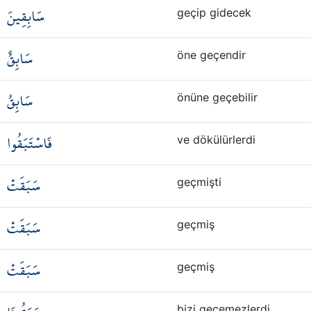
سَابِقِينَ
geçip gidecek
سَابِقٌ
öne geçendir
سَابِقُ
önüne geçebilir
فَاسْتَبَقُوا
ve dökülürlerdi
سَبَقَتْ
geçmişti
سَبَقَتْ
geçmiş
سَبَقَتْ
geçmiş
bizi geçemezlerdi