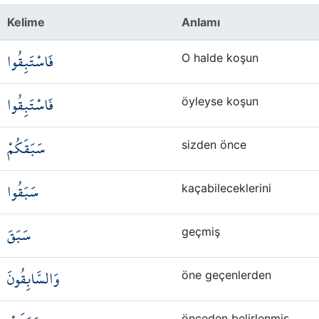
Kelime
Anlamı
فَاسْتَبِقُوا
O halde koşun
فَاسْتَبِقُوا
öyleyse koşun
سَبَقَكُمْ
sizden önce
سَبَقُوا
kaçabileceklerini
سَبَقَ
geçmiş
وَالسَّابِقُونَ
öne geçenlerden
önceden belirlenmiş