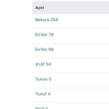
Ayet
Bakara 258
En'âm 78
En'âm 96
A'râf 54
Yunus 5
Yusuf 4
Ra'd 2