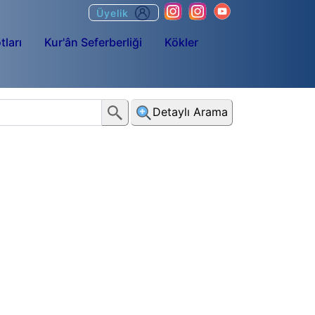
Üyelik
tları
Kur'ân Seferberliği
Kökler
Detaylı Arama