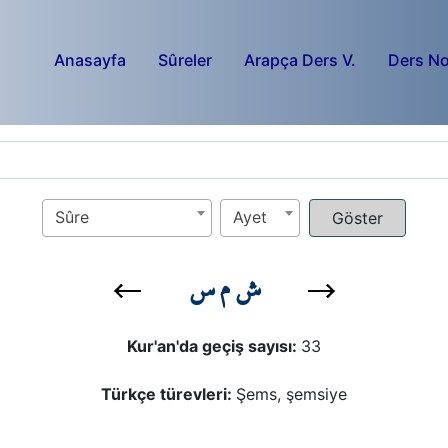
Anasayfa
Sûreler
Arapça Ders V.
Ders No
Sûre
Ayet
ش م س
Kur'an'da geçiş sayısı:
33
Türkçe türevleri:
Şems, şemsiye