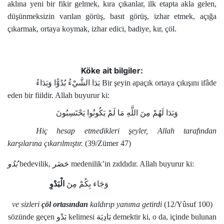
aklına yeni bir fikir gelmek, kıra çıkanlar, ilk etapta akla gelen,
Kökler
düşünmeksizin varılan görüş, basıt görüş, izhar etmek, açığa
çıkarmak, ortaya koymak, izhar edici, badiye, kır, çöl.
Üyelik
Köke ait bilgiler:
الشَّيْءُ بُدُوًّا
بَدَا
وَبَدَاءً
Bir şeyin apaçık ortaya çıkışını ifâde
eden bir fiildir. Allah buyurur ki:
وَبَدَا لَهُمْ مِنَ اللَّهِ مَا لَمْ يَكُونُوا يَحْتَسِبُونَ
Hiç hesap etmedikleri şeyler, Allah tarafından
karşılarına çıkarılmıştır.
(39/Zümer 47)
بُدُو
bedevilik,
حَضَر
medenilik’in zıddıdır. Allah buyurur ki:
وَجَاء بِكُمْ مِنَ
الْبَدْوِ
ve sizleri
çöl
ortasından
kaldırıp yanıma getirdi
(12/Yûsuf 100)
sözünde geçen
بَدْو
kelimesi
بَادِيَة
demektir ki, o da, içinde bulunan