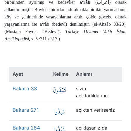
birbirinden ayrılmış ve bedevîler
a‘râb
(
أعراب
) olarak
adlandırılmıştır. Böylece bir ırkın adı olmakla birlikte yarımadanın
köy ve şehirlerinde yaşayanlarına arab, çölde göçebe olarak
yaşayanlarına ise a‘râb (bedevî) denilmiştir. (el-Ahzâb 33/20).
(Mustafa Fayda, “Bedevi”,
Türkiye Diyanet Vakfı İslam
Ansiklopedisi,
s. 5 :311 / 317.)
Ayet
Kelime
Anlamı
تُبْدُونَ
Bakara 33
sizin
açıkladıklarınız
تُبْدُوا
Bakara 271
açıktan verirseniz
تُبْدُوا
Bakara 284
açıklasanız da