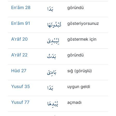
بَدَا
En'âm 28
göründü
تُبْدُونَهَا
En'âm 91
gösteriyorsunuz
لِيُبْدِيَ
A'râf 20
göstermek için
بَدَتْ
A'râf 22
göründü
بَادِيَ
Hûd 27
sığ (görüşlü)
بَدَا
Yusuf 35
uygun geldi
يُبْدِهَا
Yusuf 77
açmadı