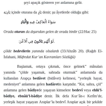
şeyi apaçık gösteren yer anlamına gelir.
بَادِيَة
içinde oturana da
بَادٍ
denir; şu âyetlerde olduğu gibi:
سَوَاءً الْعَاكِفُ فِيهِ
وَالْبَادِ
Orada
oturan
da dışarıdan gelen de orada birdir
(22/Hac 25)
;
فِي اْلاَعْرَ
بَادُونَ
لَوْ أَنَّهُم
.
çölde
bedevilerin
yanında olsalardı
(33/Ahzâb 20). (Rağıb El-
İsfahani,
Müfredat Kur’an Kavramları Sözlüğü)
Başlamak, ortaya çıkmak, önce gelmek” mânaları
yanında “çölde yaşamak, sahrada oturmak” anlamında da
kullanılan Arapça
bedâvet
(bidâvet) kelimesi, “yerleşik hayat,
medeniyet” anlamına gelen
hadâret
in karşıtıdır. “Kır, sahra, çöl”
anlamına gelen
bâdiye
de yaşayan kimselere
bedevî
veya
ehlü’l-
bâdiye, ebnâü’l-bâdiye
denir. İlk defa Kur’ân-ı Kerîm’de,
yerleşik hayat yaşayan Araplar’la bedevî Araplar açık bir şekilde