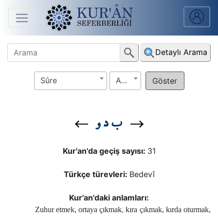
Anasayfa
Detaylı Arama
Sûreler
Sûre
Ayet
Arapça
Ders
ب د و
V.
Ders
Kur'an'da geçiş sayısı:
31
Notları
Türkçe türevleri:
Bedevî
Kur'ân
Seferberliği
Kur'an'daki anlamları:
Zuhur etmek, ortaya çıkmak
,
kıra çıkmak, kırda oturmak,