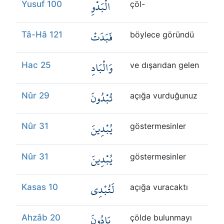
الْبَدْوِ
Yusuf 100
çöl-
فَبَدَتْ
Tâ-Hâ 121
böylece göründü
وَالْبَادِ
Hac 25
ve dışarıdan gelen
تُبْدُونَ
Nûr 29
açığa vurduğunuz
يُبْدِينَ
Nûr 31
göstermesinler
يُبْدِينَ
Nûr 31
göstermesinler
لَتُبْدِي
Kasas 10
açığa vuracaktı
بَادُونَ
Ahzâb 20
çölde bulunmayı